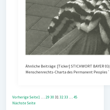
Ähnliche Beiträge: [Ticker] STICHWORT BAYER 03/
Menschenrechts-Charta des Permanent Peoples´ 
Vorherige Seite
1
…
29
30
31
32
33
…
45
Nächste Seite