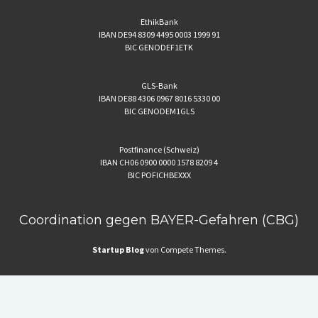
EthikBank
IBAN DE94 8309 4495 0003 1999 91
BIC GENODEF1ETK
GLS-Bank
IBAN DE88 4306 0967 8016 5330 00
BIC GENODEM1GLS
Postfinance (Schweiz)
IBAN CH06 0900 0000 1578 8209 4
BIC POFICHBEXXX
Coordination gegen BAYER-Gefahren (CBG)
Startup Blog
von Compete Themes.