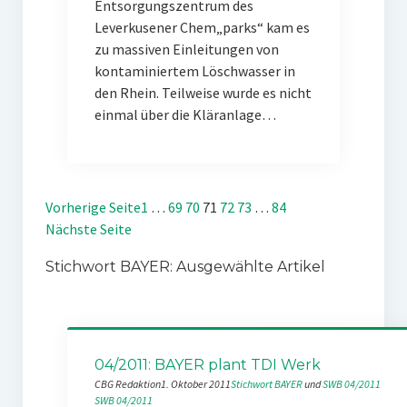
Entsorgungszentrum des
Leverkusener Chem„parks“ kam es
zu massiven Einleitungen von
kontaminiertem Löschwasser in
den Rhein. Teilweise wurde es nicht
einmal über die Kläranlage…
Vorherige Seite
1
…
69
70
71
72
73
…
84
Nächste Seite
Stichwort BAYER: Ausgewählte Artikel
04/2011: BAYER plant TDI Werk
CBG Redaktion
1. Oktober 2011
Stichwort BAYER
 und 
SWB 04/2011
SWB 04/2011