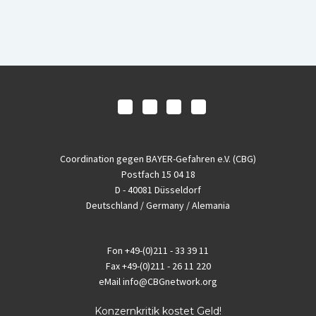
Coordination gegen BAYER-Gefahren e.V. (CBG)
Postfach 15 04 18
D - 40081 Düsseldorf
Deutschland / Germany / Alemania
Fon
+49-(0)211 - 33 39 11
Fax
+49-(0)211 - 26 11 220
eMail
info@CBGnetwork.org
Konzernkritik kostet Geld!