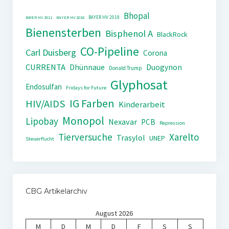
Bhopal
BAYER HV 2019
BAYER HV 2011
BAYER HV 2018
Bienensterben
Bisphenol A
BlackRock
CO-Pipeline
Carl Duisberg
Corona
CURRENTA
Dhünnaue
Duogynon
Donald Trump
Glyphosat
Endosulfan
Fridays for Future
IG Farben
HIV/AIDS
Kinderarbeit
Monopol
Lipobay
Nexavar
PCB
Repression
Tierversuche
Xarelto
Trasylol
UNEP
Steuerflucht
CBG Artikelarchiv
August 2026
M
D
M
D
F
S
S