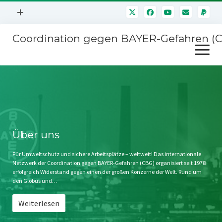
Menü
+
öffnen
Coordination gegen BAYER-Gefahren (
Mitmachen
Menü
Newsletter
öffnen
Presse
Kampagnen
Über uns
BAYER-Hauptversammlungen
Kontakt
Stichwort BAYER
Impressum
Über uns
Jahrestagung
Störfälle
Für Umweltschutz und sichere Arbeitsplätze – weltweit! Das internationale
Netzwerk der Coordination gegen BAYER-Gefahren (CBG) organisiert seit 1978
SPENDEN
erfolgreich Widerstand gegen einen der großen Konzerne der Welt. Rund um
den Globus und…
Weiterlesen