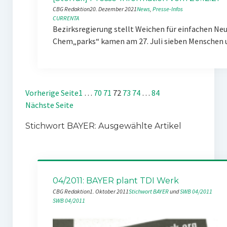
CBG Redaktion
20. Dezember 2021
News
, 
Presse-Infos
CURRENTA
Bezirksregierung stellt Weichen für einfachen Ne
Chem„parks“ kamen am 27. Juli sieben Menschen
Vorherige Seite
1
…
70
71
72
73
74
…
84
Nächste Seite
Stichwort BAYER: Ausgewählte Artikel
04/2011: BAYER plant TDI Werk
CBG Redaktion
1. Oktober 2011
Stichwort BAYER
 und 
SWB 04/2011
SWB 04/2011