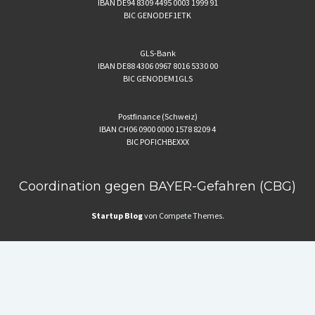
IBAN DE94 8309 4495 0003 1999 91
BIC GENODEF1ETK
GLS-Bank
IBAN DE88 4306 0967 8016 5330 00
BIC GENODEM1GLS
Postfinance (Schweiz)
IBAN CH06 0900 0000 1578 8209 4
BIC POFICHBEXXX
Coordination gegen BAYER-Gefahren (CBG)
Startup Blog
von Compete Themes.