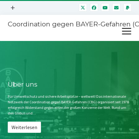
Menü
+
öffnen
Coordination gegen BAYER-Gefahren (
Mitmachen
Menü
Newsletter
öffnen
Presse
Kampagnen
Über uns
BAYER-Hauptversammlungen
Kontakt
Stichwort BAYER
Impressum
Über uns
Jahrestagung
Störfälle
Für Umweltschutz und sichere Arbeitsplätze – weltweit! Das internationale
Netzwerk der Coordination gegen BAYER-Gefahren (CBG) organisiert seit 1978
SPENDEN
erfolgreich Widerstand gegen einen der großen Konzerne der Welt. Rund um
den Globus und…
Weiterlesen