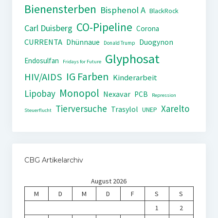
Bienensterben
Bisphenol A
BlackRock
CO-Pipeline
Carl Duisberg
Corona
CURRENTA
Dhünnaue
Duogynon
Donald Trump
Glyphosat
Endosulfan
Fridays for Future
IG Farben
HIV/AIDS
Kinderarbeit
Monopol
Lipobay
Nexavar
PCB
Repression
Tierversuche
Xarelto
Trasylol
UNEP
Steuerflucht
CBG Artikelarchiv
August 2026
M
D
M
D
F
S
S
1
2