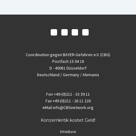
Coordination gegen BAYER-Gefahren e.V. (CBG)
Postfach 15 04 18
D - 40081 Düsseldorf
Deutschland / Germany / Alemania
Fon
+49-(0)211 - 33 39 11
Fax
+49-(0)211 - 26 11 220
eMail
info@CBGnetwork.org
Konzernkritik kostet Geld!
EthikBank