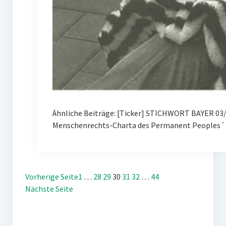
Ähnliche Beiträge: [Ticker] STICHWORT BAYER 03/
Menschenrechts-Charta des Permanent Peoples´ 
Vorherige Seite
1
…
28
29
30
31
32
…
44
Nächste Seite