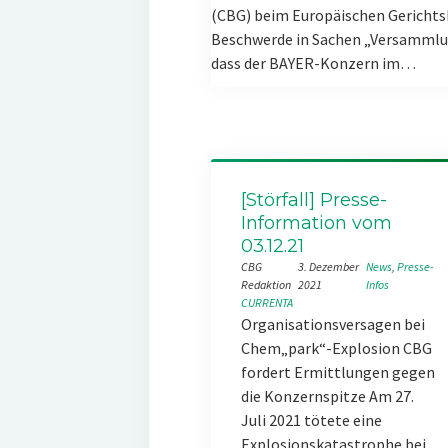
(CBG) beim Europäischen Gerichts
Beschwerde in Sachen „Versammlun
dass der BAYER-Konzern im…
[Störfall] Presse-
Information vom
03.12.21
CBG
3. Dezember
News
, 
Presse-
Redaktion
2021
Infos
CURRENTA
Organisationsversagen bei
Chem„park“-Explosion CBG
fordert Ermittlungen gegen
die Konzernspitze Am 27.
Juli 2021 tötete eine
Explosionskatastrophe bei