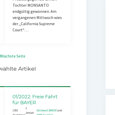
Tochter MONSANTO
endgültig gewonnen. Am
vergangenen Mittwoch wies
der „California Supreme
Court“…
4
Nächste Seite
ählte Artikel
01/2022: Freie Fahrt
für BAYER
1.
CBG
Stichwort BAYER
 und 
Januar
Redaktion
SWB 01/2022