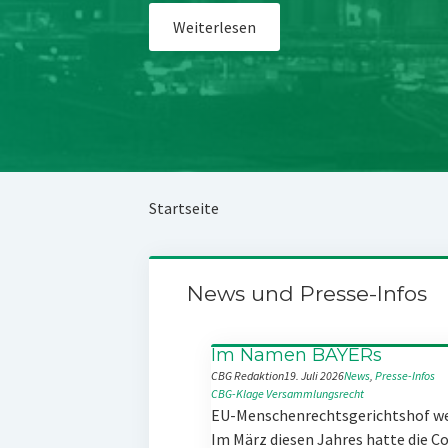
Weiterlesen
Startseite
News und Presse-Infos
Im Namen BAYERs
CBG Redaktion
19. Juli 2026
News
, 
Presse-Infos
CBG-Klage
Versammlungsrecht
EU-Menschenrechtsgerichtshof w
Im März diesen Jahres hatte die 