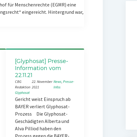
hof für Menschenrechte (EGMR) eine
gsrecht“ eingereicht. Hintergrund war,
[Glyphosat] Presse-
Information vom
22.11.21
CBG
22. November
News
, 
Presse-
Redaktion
2021
Infos
Glyphosat
Gericht weist Einspruch ab
BAYER verliert Glyphosat-
Prozess Die Glyphosat-
Geschädigten Alberta und
Alva Pilliod haben den
Prozess gegen die BAYER-