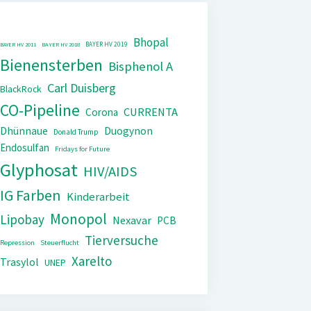
Bhopal
BAYER HV 2019
BAYER HV 2011
BAYER HV 2018
Bienensterben
Bisphenol A
Carl Duisberg
BlackRock
CO-Pipeline
CURRENTA
Corona
Dhünnaue
Duogynon
Donald Trump
Endosulfan
Fridays for Future
Glyphosat
HIV/AIDS
IG Farben
Kinderarbeit
Monopol
Lipobay
Nexavar
PCB
Tierversuche
Repression
Steuerflucht
Xarelto
Trasylol
UNEP