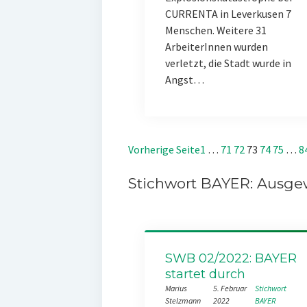
CURRENTA in Leverkusen 7
Menschen. Weitere 31
ArbeiterInnen wurden
verletzt, die Stadt wurde in
Angst…
Vorherige Seite
1
…
71
72
73
74
75
…
8
Stichwort BAYER: Ausgew
SWB 02/2022: BAYER
startet durch
Marius
5. Februar
Stichwort
Stelzmann
2022
BAYER