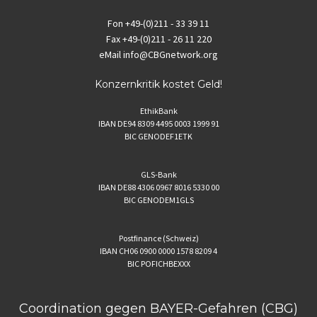
Fon
+49-(0)211 - 33 39 11
Fax
+49-(0)211 - 26 11 220
eMail
info@CBGnetwork.org
Konzernkritik kostet Geld!
EthikBank
IBAN DE94 8309 4495 0003 1999 91
BIC GENODEF1ETK
GLS-Bank
IBAN DE88 4306 0967 8016 5330 00
BIC GENODEM1GLS
Postfinance (Schweiz)
IBAN CH06 0900 0000 1578 8209 4
BIC POFICHBEXXX
Coordination gegen BAYER-Gefahren (CBG)