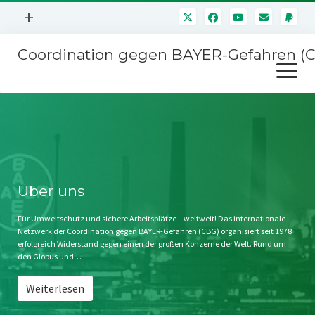
Menü
+
öffnen
Coordination gegen BAYER-Gefahren (
Mitmachen
Menü
Newsletter
öffnen
Presse
Kampagnen
Über uns
BAYER-Hauptversammlungen
Kontakt
Stichwort BAYER
Impressum
Über uns
Jahrestagung
Störfälle
Für Umweltschutz und sichere Arbeitsplätze – weltweit! Das internationale
Netzwerk der Coordination gegen BAYER-Gefahren (CBG) organisiert seit 1978
SPENDEN
erfolgreich Widerstand gegen einen der großen Konzerne der Welt. Rund um
den Globus und…
Weiterlesen