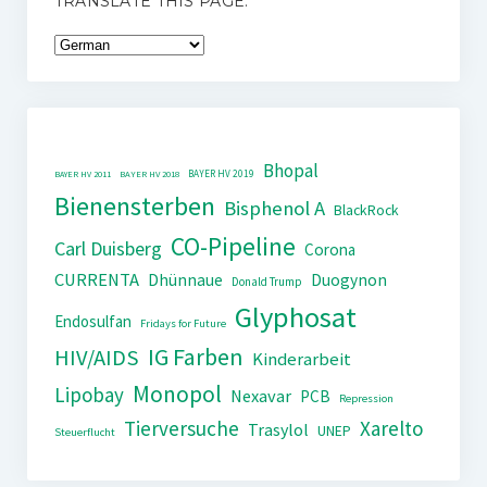
TRANSLATE THIS PAGE:
Bhopal
BAYER HV 2019
BAYER HV 2011
BAYER HV 2018
Bienensterben
Bisphenol A
BlackRock
CO-Pipeline
Carl Duisberg
Corona
CURRENTA
Dhünnaue
Duogynon
Donald Trump
Glyphosat
Endosulfan
Fridays for Future
IG Farben
HIV/AIDS
Kinderarbeit
Monopol
Lipobay
Nexavar
PCB
Repression
Tierversuche
Xarelto
Trasylol
UNEP
Steuerflucht