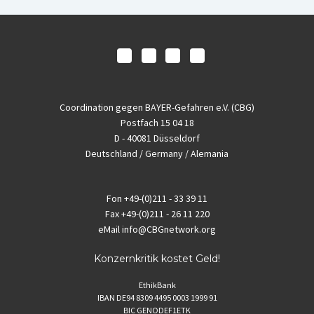
Coordination gegen BAYER-Gefahren e.V. (CBG)
Postfach 15 04 18
D - 40081 Düsseldorf
Deutschland / Germany / Alemania
Fon
+49-(0)211 - 33 39 11
Fax
+49-(0)211 - 26 11 220
eMail
info@CBGnetwork.org
Konzernkritik kostet Geld!
EthikBank
IBAN DE94 8309 4495 0003 1999 91
BIC GENODEF1ETK