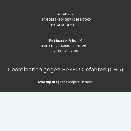
GLS-Bank
IBAN DE88 4306 0967 8016 5330 00
BIC GENODEM1GLS
Postfinance (Schweiz)
IBAN CH06 0900 0000 1578 8209 4
BIC POFICHBEXXX
Coordination gegen BAYER-Gefahren (CBG)
Startup Blog
von Compete Themes.