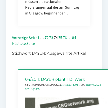
müssen die nationalen
Regierungen auf der am Sonntag
in Glasgow beginnenden…
Vorherige Seite
1
…
72
73
74
75
76
…
84
Nächste Seite
Stichwort BAYER: Ausgewählte Artikel
04/2011: BAYER plant TDI Werk
CBG Redaktion
1. Oktober 2011
Stichwort BAYER
 und 
SWB 04/2011
SWB 04/2011