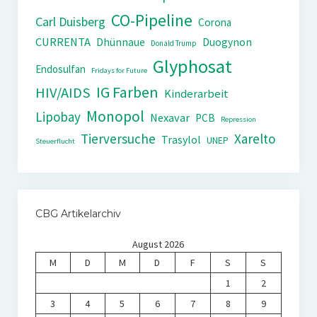
CO-Pipeline
Carl Duisberg
Corona
CURRENTA
Dhünnaue
Duogynon
Donald Trump
Glyphosat
Endosulfan
Fridays for Future
IG Farben
HIV/AIDS
Kinderarbeit
Monopol
Lipobay
Nexavar
PCB
Repression
Tierversuche
Xarelto
Trasylol
UNEP
Steuerflucht
CBG Artikelarchiv
August 2026
M
D
M
D
F
S
S
1
2
3
4
5
6
7
8
9