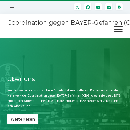
Menü
+
öffnen
Coordination gegen BAYER-Gefahren (
Mitmachen
Menü
Newsletter
öffnen
Presse
Kampagnen
Über uns
BAYER-Hauptversammlungen
Kontakt
Stichwort BAYER
Impressum
Über uns
Jahrestagung
Störfälle
Für Umweltschutz und sichere Arbeitsplätze – weltweit! Das internationale
Netzwerk der Coordination gegen BAYER-Gefahren (CBG) organisiert seit 1978
SPENDEN
erfolgreich Widerstand gegen einen der großen Konzerne der Welt. Rund um
den Globus und…
Weiterlesen