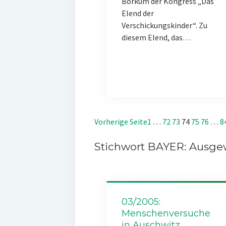
Borkum der Kongress „Das
Elend der
Verschickungskinder“. Zu
diesem Elend, das…
Vorherige Seite
1
…
72
73
74
75
76
…
8
Stichwort BAYER: Ausgew
03/2005:
Menschenversuche
in Auschwitz