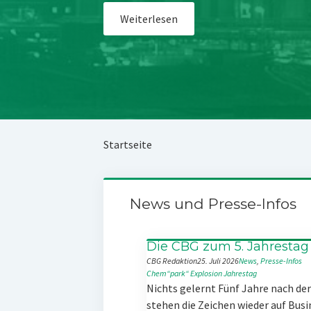
Weiterlesen
Startseite
News und Presse-Infos
Die CBG zum 5. Jahrestag
CBG Redaktion
25. Juli 2026
News
, 
Presse-Infos
Chem“park“
Explosion
Jahrestag
Nichts gelernt Fünf Jahre nach d
stehen die Zeichen wieder auf Busi