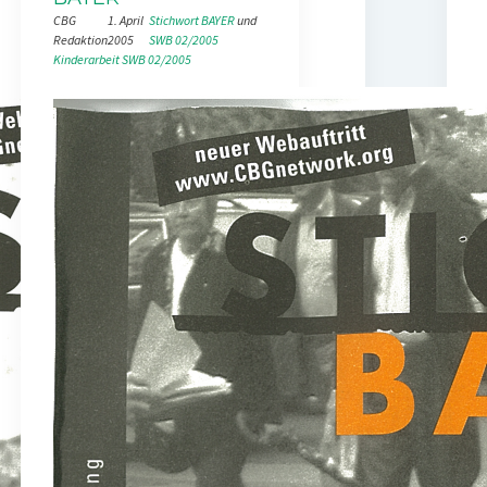
CBG
1. April
Stichwort BAYER
 und 
Redaktion
2005
SWB 02/2005
Kinderarbeit
SWB 02/2005