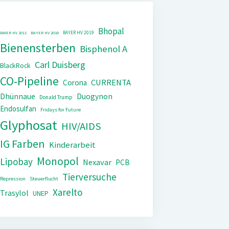
Bhopal
BAYER HV 2019
BAYER HV 2011
BAYER HV 2018
Bienensterben
Bisphenol A
Carl Duisberg
BlackRock
CO-Pipeline
CURRENTA
Corona
Dhünnaue
Duogynon
Donald Trump
Endosulfan
Fridays for Future
Glyphosat
HIV/AIDS
IG Farben
Kinderarbeit
Monopol
Lipobay
Nexavar
PCB
Tierversuche
Repression
Steuerflucht
Xarelto
Trasylol
UNEP