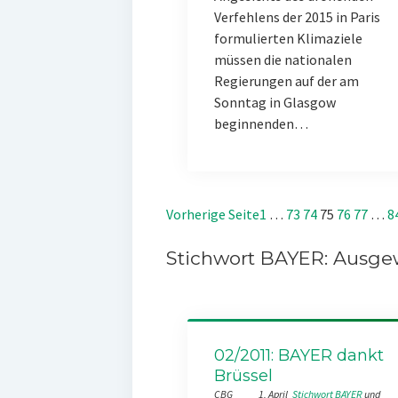
Verfehlens der 2015 in Paris
formulierten Klimaziele
müssen die nationalen
Regierungen auf der am
Sonntag in Glasgow
beginnenden…
Vorherige Seite
1
…
73
74
75
76
77
…
8
Stichwort BAYER: Ausgew
02/2011: BAYER dankt
Brüssel
CBG
1. April
Stichwort BAYER
 und 