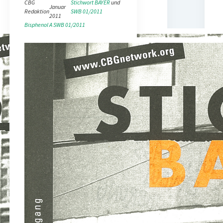
CBG
Stichwort BAYER
 und 
Januar
Redaktion
SWB 01/2011
2011
Bisphenol A
SWB 01/2011