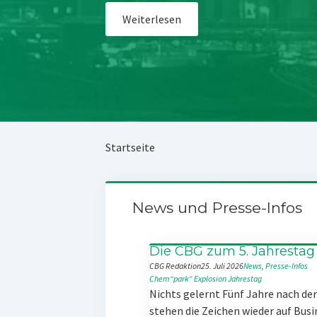
Weiterlesen
Startseite
News und Presse-Infos
Die CBG zum 5. Jahrestag
CBG Redaktion
25. Juli 2026
News
, 
Presse-Infos
Chem“park“
Explosion
Jahrestag
Nichts gelernt Fünf Jahre nach d
stehen die Zeichen wieder auf Busi