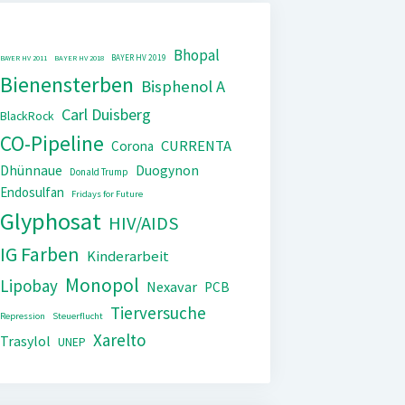
Bhopal
BAYER HV 2019
BAYER HV 2011
BAYER HV 2018
Bienensterben
Bisphenol A
Carl Duisberg
BlackRock
CO-Pipeline
CURRENTA
Corona
Dhünnaue
Duogynon
Donald Trump
Endosulfan
Fridays for Future
Glyphosat
HIV/AIDS
IG Farben
Kinderarbeit
Monopol
Lipobay
Nexavar
PCB
Tierversuche
Repression
Steuerflucht
Xarelto
Trasylol
UNEP