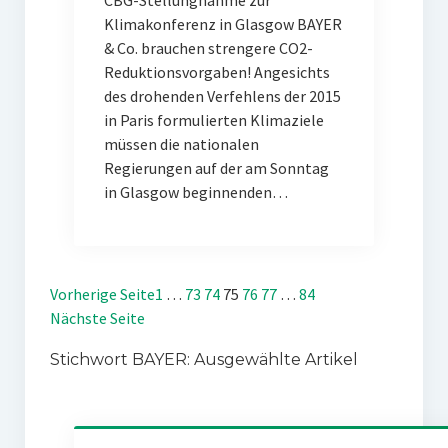
CBG-Stellungnahme zur
Klimakonferenz in Glasgow BAYER
& Co. brauchen strengere CO2-
Reduktionsvorgaben! Angesichts
des drohenden Verfehlens der 2015
in Paris formulierten Klimaziele
müssen die nationalen
Regierungen auf der am Sonntag
in Glasgow beginnenden…
Vorherige Seite
1
…
73
74
75
76
77
…
84
Nächste Seite
Stichwort BAYER: Ausgewählte Artikel