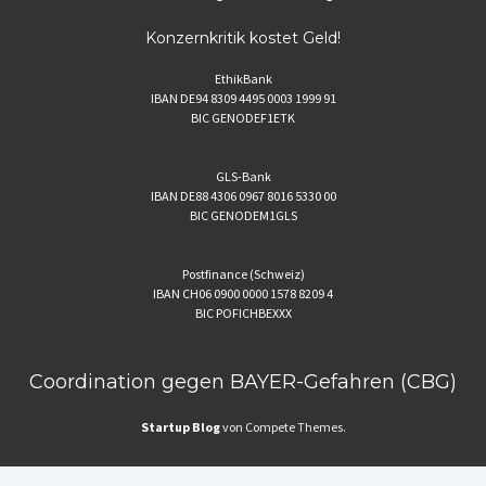
Konzernkritik kostet Geld!
EthikBank
IBAN DE94 8309 4495 0003 1999 91
BIC GENODEF1ETK
GLS-Bank
IBAN DE88 4306 0967 8016 5330 00
BIC GENODEM1GLS
Postfinance (Schweiz)
IBAN CH06 0900 0000 1578 8209 4
BIC POFICHBEXXX
Coordination gegen BAYER-Gefahren (CBG)
Startup Blog
von Compete Themes.