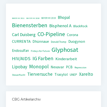
Bhopal
BAYER HV 2019
BAYER HV 2011
BAYER HV 2018
Bienensterben
Bisphenol A
BlackRock
CO-Pipeline
Carl Duisberg
Corona
CURRENTA
Dhünnaue
Duogynon
Donald Trump
Glyphosat
Endosulfan
Fridays for Future
IG Farben
HIV/AIDS
Kinderarbeit
Monopol
Lipobay
Nexavar
PCB
Repression
Tierversuche
Xarelto
Trasylol
UNEP
Steuerflucht
CBG Artikelarchiv