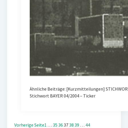
Ähnliche Beiträge: [Kurzmitteilungen] STICHWOR
Stichwort BAYER 04/2004 – Ticker
Vorherige Seite
1
…
35
36
37
38
39
…
44