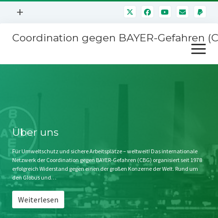
Menü
+
öffnen
Coordination gegen BAYER-Gefahren (
Mitmachen
Menü
Newsletter
öffnen
Presse
Kampagnen
Über uns
BAYER-Hauptversammlungen
Kontakt
Stichwort BAYER
Impressum
Über uns
Jahrestagung
Störfälle
Für Umweltschutz und sichere Arbeitsplätze – weltweit! Das internationale
Netzwerk der Coordination gegen BAYER-Gefahren (CBG) organisiert seit 1978
SPENDEN
erfolgreich Widerstand gegen einen der großen Konzerne der Welt. Rund um
den Globus und…
Weiterlesen