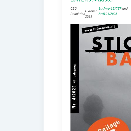
1.
CBG
Stichwort BAYER
 und 
Oktober
Redaktion
SWB 04/2023
2023