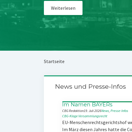
Weiterlesen
Startseite
News und Presse-Infos
Im Namen BAYERs
CBG Redaktion
19. Juli 2026
News
, 
Presse-Infos
CBG-Klage
Versammlungsrecht
EU-Menschenrechtsgerichtshof w
Im März diesen Jahres hatte die 