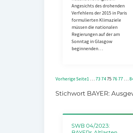
Angesichts des drohenden
Verfehlens der 2015 in Paris
formulierten Klimaziele
müssen die nationalen
Regierungen auf der am
Sonntag in Glasgow
beginnenden…
Vorherige Seite
1
…
73
74
75
76
77
…
8
Stichwort BAYER: Ausgew
SWB 04/2023:
BAYERs Altlasten