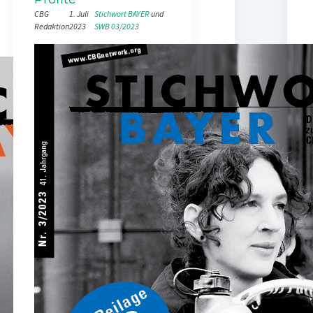
CBG
1. Juli
Stichwort BAYER
 und 
Redaktion
2023
SWB 03/2023