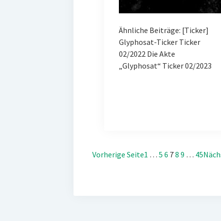
Ähnliche Beiträge: [Ticker]
Glyphosat-Ticker Ticker
02/2022 Die Akte
„Glyphosat“ Ticker 02/2023
Vorherige Seite
1
…
5
6
7
8
9
…
45
Näch