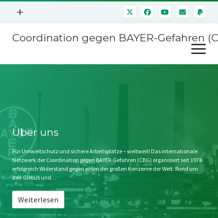
Menü
+
öffnen
Coordination gegen BAYER-Gefahren (
Mitmachen
Menü
Newsletter
öffnen
Presse
Kampagnen
Über uns
BAYER-Hauptversammlungen
Kontakt
Stichwort BAYER
Impressum
Über uns
Jahrestagung
Störfälle
Für Umweltschutz und sichere Arbeitsplätze – weltweit! Das internationale
Netzwerk der Coordination gegen BAYER-Gefahren (CBG) organisiert seit 1978
SPENDEN
erfolgreich Widerstand gegen einen der großen Konzerne der Welt. Rund um
den Globus und…
Weiterlesen