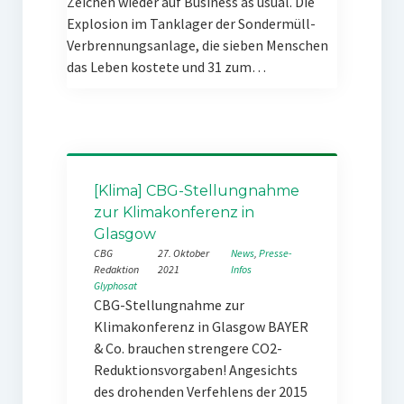
Zeichen wieder auf Business as usual. Die
Explosion im Tanklager der Sondermüll-
Verbrennungsanlage, die sieben Menschen
das Leben kostete und 31 zum…
[Klima] CBG-Stellungnahme
zur Klimakonferenz in
Glasgow
CBG
27. Oktober
News
, 
Presse-
Redaktion
2021
Infos
Glyphosat
CBG-Stellungnahme zur
Klimakonferenz in Glasgow BAYER
& Co. brauchen strengere CO2-
Reduktionsvorgaben! Angesichts
des drohenden Verfehlens der 2015