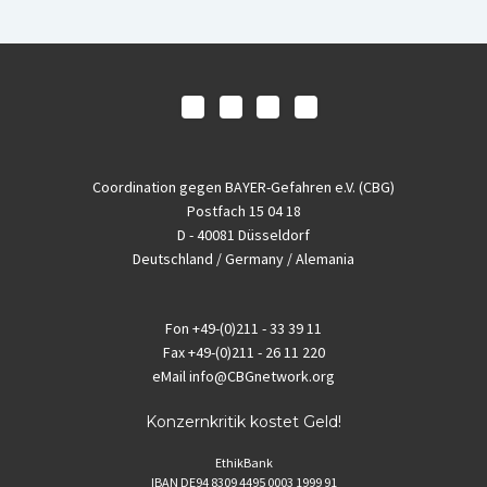
Coordination gegen BAYER-Gefahren e.V. (CBG)
Postfach 15 04 18
D - 40081 Düsseldorf
Deutschland / Germany / Alemania
Fon
+49-(0)211 - 33 39 11
Fax
+49-(0)211 - 26 11 220
eMail
info@CBGnetwork.org
Konzernkritik kostet Geld!
EthikBank
IBAN DE94 8309 4495 0003 1999 91