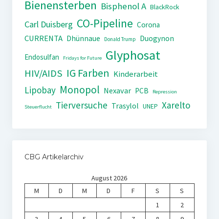
Bienensterben
Bisphenol A
BlackRock
CO-Pipeline
Carl Duisberg
Corona
CURRENTA
Dhünnaue
Duogynon
Donald Trump
Glyphosat
Endosulfan
Fridays for Future
IG Farben
HIV/AIDS
Kinderarbeit
Monopol
Lipobay
Nexavar
PCB
Repression
Tierversuche
Xarelto
Trasylol
UNEP
Steuerflucht
CBG Artikelarchiv
August 2026
M
D
M
D
F
S
S
1
2