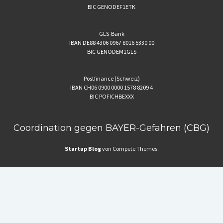
BIC GENODEF1ETK
GLS-Bank
IBAN DE88 4306 0967 8016 5330 00
BIC GENODEM1GLS
Postfinance (Schweiz)
IBAN CH06 0900 0000 1578 8209 4
BIC POFICHBEXXX
Coordination gegen BAYER-Gefahren (CBG)
Startup Blog
von Compete Themes.