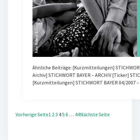
Ähnliche Beiträge: [Kurzmitteilungen] STICHWOR
Archiv] STICHWORT BAYER – ARCHIV [Ticker] ST
[Kurzmitteilungen] STICHWORT BAYER 04/2007 – 
Vorherige Seite
1
2
3
4
5
6
…
44
Nächste Seite