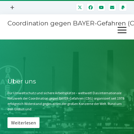
Menü
+
öffnen
Coordination gegen BAYER-Gefahren (
Mitmachen
Menü
Newsletter
öffnen
Presse
Kampagnen
Über uns
BAYER-Hauptversammlungen
Kontakt
Stichwort BAYER
Impressum
Über uns
Jahrestagung
Störfälle
Für Umweltschutz und sichere Arbeitsplätze – weltweit! Das internationale
Netzwerk der Coordination gegen BAYER-Gefahren (CBG) organisiert seit 1978
SPENDEN
erfolgreich Widerstand gegen einen der großen Konzerne der Welt. Rund um
den Globus und…
Weiterlesen