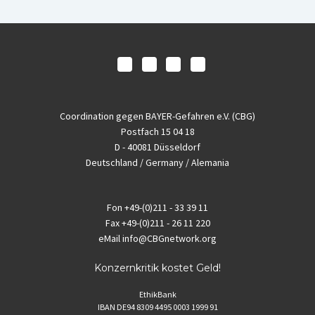
Coordination gegen BAYER-Gefahren e.V. (CBG)
Postfach 15 04 18
D - 40081 Düsseldorf
Deutschland / Germany / Alemania
Fon
+49-(0)211 - 33 39 11
Fax
+49-(0)211 - 26 11 220
eMail
info@CBGnetwork.org
Konzernkritik kostet Geld!
EthikBank
IBAN DE94 8309 4495 0003 1999 91