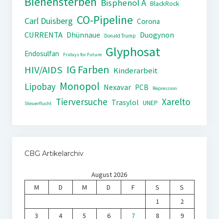
Bienensterben
Bisphenol A
BlackRock
CO-Pipeline
Carl Duisberg
Corona
CURRENTA
Dhünnaue
Duogynon
Donald Trump
Glyphosat
Endosulfan
Fridays for Future
IG Farben
HIV/AIDS
Kinderarbeit
Monopol
Lipobay
Nexavar
PCB
Repression
Tierversuche
Xarelto
Trasylol
UNEP
Steuerflucht
CBG Artikelarchiv
August 2026
M
D
M
D
F
S
S
1
2
3
4
5
6
7
8
9