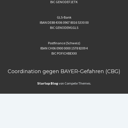
BIC GENODEF1ETK
GLS-Bank
IBAN DE88 4306 0967 8016 5330 00
BIC GENODEM1GLS
Postfinance (Schweiz)
IBAN CH06 0900 0000 1578 8209 4
BIC POFICHBEXXX
Coordination gegen BAYER-Gefahren (CBG)
Startup Blog
von Compete Themes.