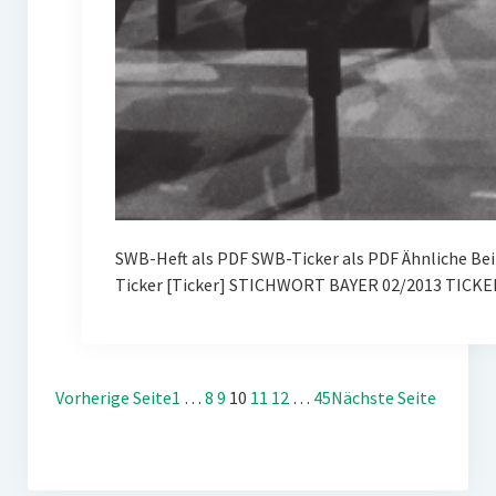
SWB-Heft als PDF SWB-Ticker als PDF Ähnliche Be
Ticker [Ticker] STICHWORT BAYER 02/2013 TICKE
Vorherige Seite
1
…
8
9
10
11
12
…
45
Nächste Seite