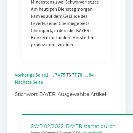
Mindestens zwei Schwerverletzte
Am heutigen Dienstagmorgen
kam es auf dem Gelände des
Leverkusener Chemiegebiets
Chempark, in dem der BAYER-
Konzern und andere Hersteller
produzieren, zu einer…
Vorherige Seite
1
…
74
75
76
77
78
…
84
Nächste Seite
Stichwort BAYER: Ausgewählte Artikel
SWB 02/2022: BAYER startet durch
Marius Stelzmann
5. Februar 2022
Stichwort BAYER