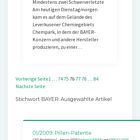
Mindestens zwei Schwerverletzte
Am heutigen Dienstagmorgen
kam es auf dem Gelände des
Leverkusener Chemiegebiets
Chempark, in dem der BAYER-
Konzern und andere Hersteller
produzieren, zu einer…
Vorherige Seite
1
…
74
75
76
77
78
…
84
Nächste Seite
Stichwort BAYER: Ausgewählte Artikel
01/2009: Pillen-Patente
CBG Redaktion
1. Januar 2009
Stichwort BAYER
 und 
SWB 01/2009