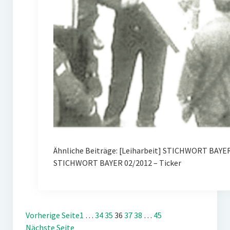
Ähnliche Beiträge: [Leiharbeit] STICHWORT BAYE
STICHWORT BAYER 02/2012 – Ticker
Vorherige Seite
1
…
34
35
36
37
38
…
45
Nächste Seite