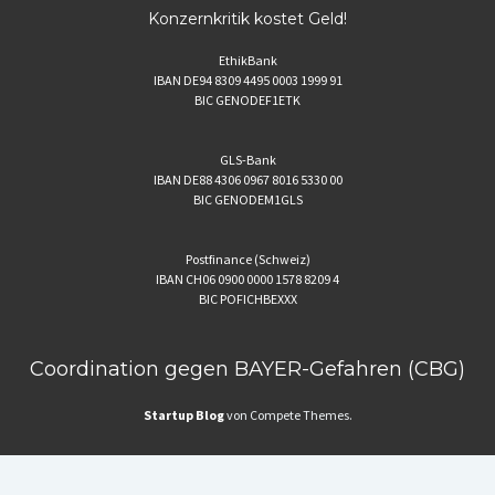
Konzernkritik kostet Geld!
EthikBank
IBAN DE94 8309 4495 0003 1999 91
BIC GENODEF1ETK
GLS-Bank
IBAN DE88 4306 0967 8016 5330 00
BIC GENODEM1GLS
Postfinance (Schweiz)
IBAN CH06 0900 0000 1578 8209 4
BIC POFICHBEXXX
Coordination gegen BAYER-Gefahren (CBG)
Startup Blog
von Compete Themes.