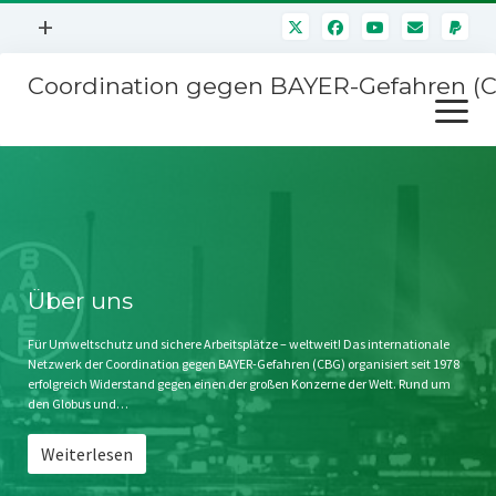
Menü
+
öffnen
Coordination gegen BAYER-Gefahren (
Mitmachen
Menü
Newsletter
öffnen
Presse
Kampagnen
Über uns
BAYER-Hauptversammlungen
Kontakt
Stichwort BAYER
Impressum
Über uns
Jahrestagung
Störfälle
Für Umweltschutz und sichere Arbeitsplätze – weltweit! Das internationale
Netzwerk der Coordination gegen BAYER-Gefahren (CBG) organisiert seit 1978
SPENDEN
erfolgreich Widerstand gegen einen der großen Konzerne der Welt. Rund um
den Globus und…
Weiterlesen