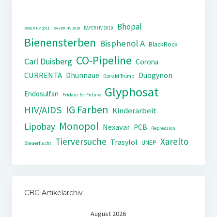
Bhopal
BAYER HV 2019
BAYER HV 2011
BAYER HV 2018
Bienensterben
Bisphenol A
BlackRock
CO-Pipeline
Carl Duisberg
Corona
CURRENTA
Dhünnaue
Duogynon
Donald Trump
Glyphosat
Endosulfan
Fridays for Future
IG Farben
HIV/AIDS
Kinderarbeit
Monopol
Lipobay
Nexavar
PCB
Repression
Tierversuche
Xarelto
Trasylol
UNEP
Steuerflucht
CBG Artikelarchiv
August 2026