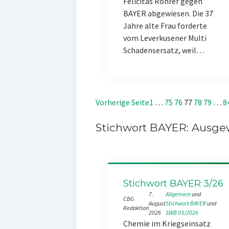
Felicitas Rohrer gegen
BAYER abgewiesen. Die 37
Jahre alte Frau forderte
vom Leverkusener Multi
Schadensersatz, weil…
Vorherige Seite
1
…
75
76
77
78
79
…
8
Stichwort BAYER: Ausgew
Stichwort BAYER 3/26
7.
Allgemein
 und 
CBG
August
Stichwort BAYER
 und 
Redaktion
2026
SWB 03/2026
Chemie im Kriegseinsatz