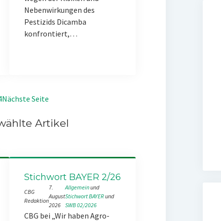
Nebenwirkungen des
Pestizids Dicamba
konfrontiert,…
4
Nächste Seite
ählte Artikel
Stichwort BAYER 2/26
7.
Allgemein
 und 
CBG
August
Stichwort BAYER
 und 
Redaktion
2026
SWB 02/2026
CBG bei „Wir haben Agro-