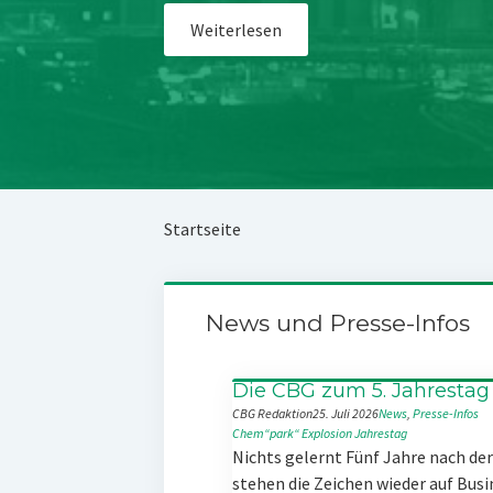
Weiterlesen
Startseite
News und Presse-Infos
Die CBG zum 5. Jahrestag
CBG Redaktion
25. Juli 2026
News
, 
Presse-Infos
Chem“park“
Explosion
Jahrestag
Nichts gelernt Fünf Jahre nach d
stehen die Zeichen wieder auf Busi