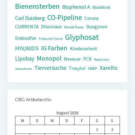
Bienensterben
Bisphenol A
BlackRock
CO-Pipeline
Carl Duisberg
Corona
CURRENTA
Dhünnaue
Duogynon
Donald Trump
Glyphosat
Endosulfan
Fridays for Future
IG Farben
HIV/AIDS
Kinderarbeit
Monopol
Lipobay
Nexavar
PCB
Repression
Tierversuche
Xarelto
Trasylol
UNEP
Steuerflucht
CBG Artikelarchiv
August 2026
M
D
M
D
F
S
S
1
2