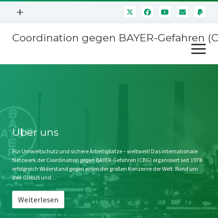
Menü
+
öffnen
Coordination gegen BAYER-Gefahren (
Mitmachen
Menü
Newsletter
öffnen
Presse
Kampagnen
Über uns
BAYER-Hauptversammlungen
Kontakt
Stichwort BAYER
Impressum
Über uns
Jahrestagung
Störfälle
Für Umweltschutz und sichere Arbeitsplätze – weltweit! Das internationale
Netzwerk der Coordination gegen BAYER-Gefahren (CBG) organisiert seit 1978
SPENDEN
erfolgreich Widerstand gegen einen der großen Konzerne der Welt. Rund um
den Globus und…
Weiterlesen