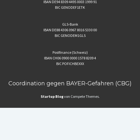
IBAN DE94 8309 4495 0003 1999 91
BIC GENODEF1ETK
GLS-Bank
IBAN DE88 4306 0967 8016 5330 00
BIC GENODEM1GLS
Postfinance (Schweiz)
IBAN CH06 0900 0000 1578 8209 4
BIC POFICHBEXXX
Coordination gegen BAYER-Gefahren (CBG)
Startup Blog
von Compete Themes.