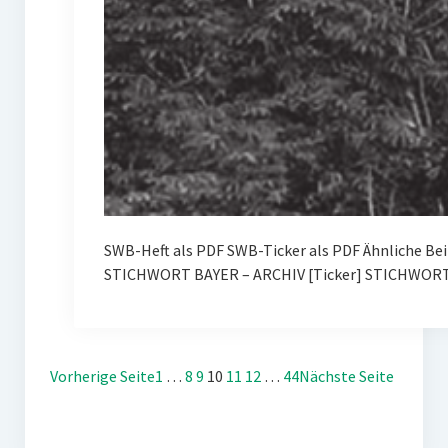
SWB-Heft als PDF SWB-Ticker als PDF Ähnliche Be
STICHWORT BAYER – ARCHIV [Ticker] STICHWORT 
Vorherige Seite
1
…
8
9
10
11
12
…
44
Nächste Seite