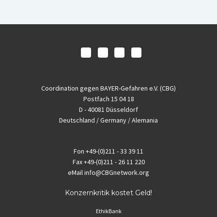
Coordination gegen BAYER-Gefahren e.V. (CBG)
Postfach 15 04 18
D - 40081 Düsseldorf
Deutschland / Germany / Alemania
Fon
+49-(0)211 - 33 39 11
Fax
+49-(0)211 - 26 11 220
eMail
info@CBGnetwork.org
Konzernkritik kostet Geld!
EthikBank