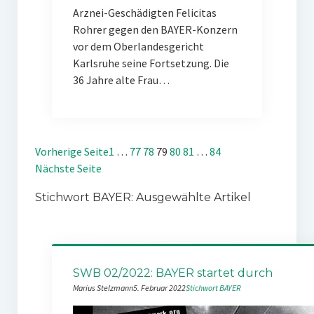
Arznei-Geschädigten Felicitas
Rohrer gegen den BAYER-Konzern
vor dem Oberlandesgericht
Karlsruhe seine Fortsetzung. Die
36 Jahre alte Frau…
Vorherige Seite
1
…
77
78
79
80
81
…
84
Nächste Seite
Stichwort BAYER: Ausgewählte Artikel
SWB 02/2022: BAYER startet durch
Marius Stelzmann
5. Februar 2022
Stichwort BAYER