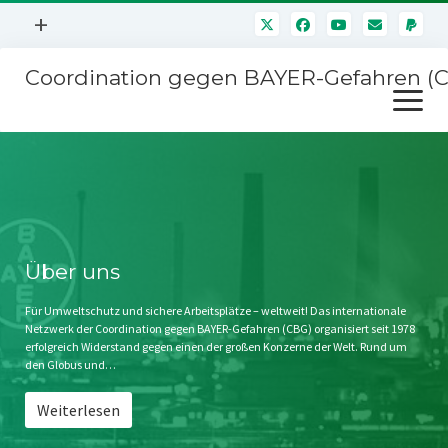
Menü
+
öffnen
Coordination gegen BAYER-Gefahren (
Mitmachen
Menü
Newsletter
öffnen
Presse
Kampagnen
Über uns
BAYER-Hauptversammlungen
Kontakt
Stichwort BAYER
Impressum
Über uns
Jahrestagung
Störfälle
Für Umweltschutz und sichere Arbeitsplätze – weltweit! Das internationale
Netzwerk der Coordination gegen BAYER-Gefahren (CBG) organisiert seit 1978
SPENDEN
erfolgreich Widerstand gegen einen der großen Konzerne der Welt. Rund um
den Globus und…
Weiterlesen