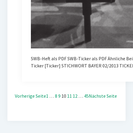
SWB-Heft als PDF SWB-Ticker als PDF Ähnliche Be
Ticker [Ticker] STICHWORT BAYER 02/2013 TICKE
Vorherige Seite
1
…
8
9
10
11
12
…
45
Nächste Seite