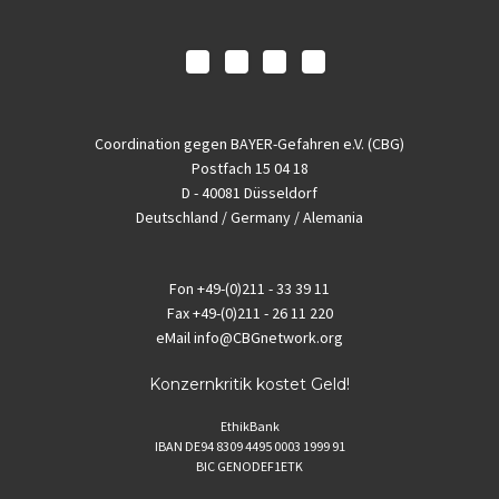
Coordination gegen BAYER-Gefahren e.V. (CBG)
Postfach 15 04 18
D - 40081 Düsseldorf
Deutschland / Germany / Alemania
Fon
+49-(0)211 - 33 39 11
Fax
+49-(0)211 - 26 11 220
eMail
info@CBGnetwork.org
Konzernkritik kostet Geld!
EthikBank
IBAN DE94 8309 4495 0003 1999 91
BIC GENODEF1ETK