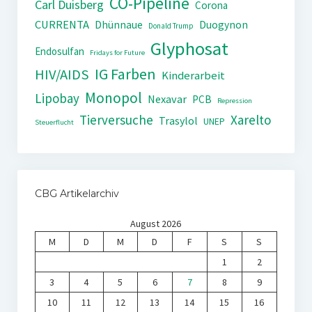
CO-Pipeline
Carl Duisberg
Corona
CURRENTA
Dhünnaue
Duogynon
Donald Trump
Glyphosat
Endosulfan
Fridays for Future
IG Farben
HIV/AIDS
Kinderarbeit
Monopol
Lipobay
Nexavar
PCB
Repression
Tierversuche
Xarelto
Trasylol
UNEP
Steuerflucht
CBG Artikelarchiv
August 2026
M
D
M
D
F
S
S
1
2
3
4
5
6
7
8
9
10
11
12
13
14
15
16