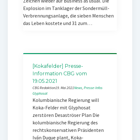
Zeichen wieder auf Business as usual. Die
Explosion im Tanklager der Sondermüll-
Verbrennungsanlage, die sieben Menschen
das Leben kostete und 31 zum…
[Kokafelder] Presse-
Information CBG vom
19.05.2021
CBG Redaktion
19. Mai 2021
News
, 
Presse-Infos
Glyphosat
Kolumbianische Regierung will
Koka-Felder mit Glyphosat
zerstören Desaströser Plan Die
kolumbianische Regierung des
rechtskonservativen Präsidenten
Iván Duque plant, Koka-