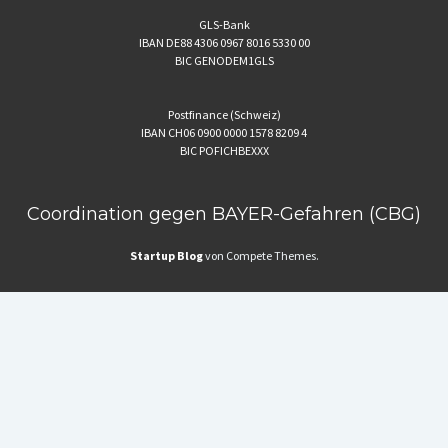
GLS-Bank
IBAN DE88 4306 0967 8016 5330 00
BIC GENODEM1GLS
Postfinance (Schweiz)
IBAN CH06 0900 0000 1578 8209 4
BIC POFICHBEXXX
Coordination gegen BAYER-Gefahren (CBG)
Startup Blog
von Compete Themes.