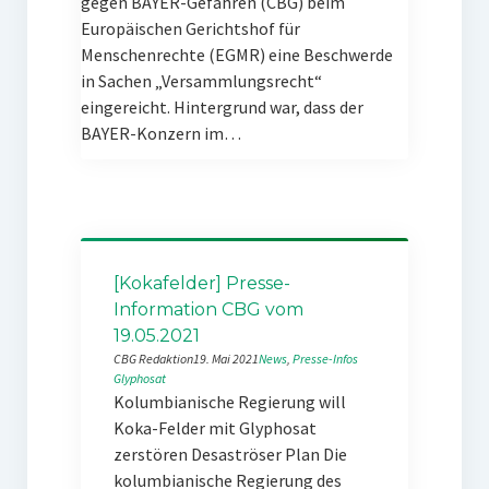
gegen BAYER-Gefahren (CBG) beim
Europäischen Gerichtshof für
Menschenrechte (EGMR) eine Beschwerde
in Sachen „Versammlungsrecht“
eingereicht. Hintergrund war, dass der
BAYER-Konzern im…
[Kokafelder] Presse-
Information CBG vom
19.05.2021
CBG Redaktion
19. Mai 2021
News
, 
Presse-Infos
Glyphosat
Kolumbianische Regierung will
Koka-Felder mit Glyphosat
zerstören Desaströser Plan Die
kolumbianische Regierung des