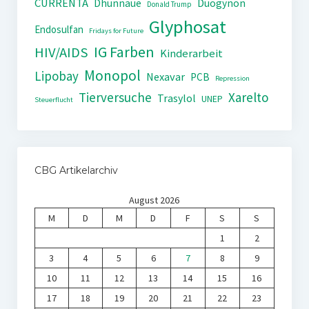
CURRENTA
Dhünnaue
Duogynon
Donald Trump
Glyphosat
Endosulfan
Fridays for Future
IG Farben
HIV/AIDS
Kinderarbeit
Monopol
Lipobay
Nexavar
PCB
Repression
Tierversuche
Xarelto
Trasylol
UNEP
Steuerflucht
CBG Artikelarchiv
August 2026
M
D
M
D
F
S
S
1
2
3
4
5
6
7
8
9
10
11
12
13
14
15
16
17
18
19
20
21
22
23