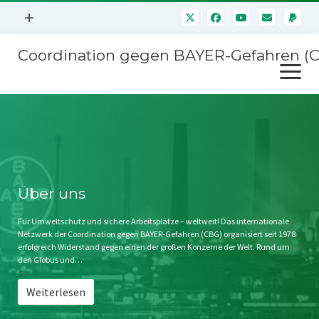
Menü
+
öffnen
Coordination gegen BAYER-Gefahren (
Mitmachen
Menü
Newsletter
öffnen
Presse
Kampagnen
Über uns
BAYER-Hauptversammlungen
Kontakt
Stichwort BAYER
Impressum
Über uns
Jahrestagung
Störfälle
Für Umweltschutz und sichere Arbeitsplätze – weltweit! Das internationale
Netzwerk der Coordination gegen BAYER-Gefahren (CBG) organisiert seit 1978
SPENDEN
erfolgreich Widerstand gegen einen der großen Konzerne der Welt. Rund um
den Globus und…
Weiterlesen