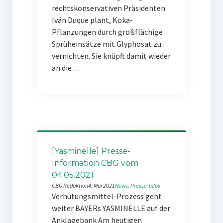
rechtskonservativen Präsidenten
Iván Duque plant, Koka-
Pflanzungen durch großflächige
Sprüheinsätze mit Glyphosat zu
vernichten. Sie knüpft damit wieder
an die…
[Yasminelle] Presse-
Information CBG vom
04.05.2021
CBG Redaktion
4. Mai 2021
News
, 
Presse-Infos
Verhütungsmittel-Prozess geht
weiter BAYERs YASMINELLE auf der
Anklagebank Am heutigen