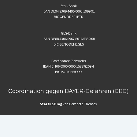
EthikBank
IBAN DE94 8309 4495 0003 1999 91
BIC GENODEF1ETK
GLS-Bank
IBAN DE88 4306 0967 8016 5330 00
BIC GENODEM1GLS
Postfinance (Schweiz)
IBAN CH06 0900 0000 1578 8209 4
BIC POFICHBEXXX
Coordination gegen BAYER-Gefahren (CBG)
Startup Blog
von Compete Themes.