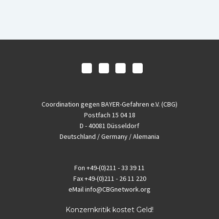
Coordination gegen BAYER-Gefahren e.V. (CBG)
Postfach 15 04 18
D - 40081 Düsseldorf
Deutschland / Germany / Alemania
Fon
+49-(0)211 - 33 39 11
Fax
+49-(0)211 - 26 11 220
eMail
info@CBGnetwork.org
Konzernkritik kostet Geld!