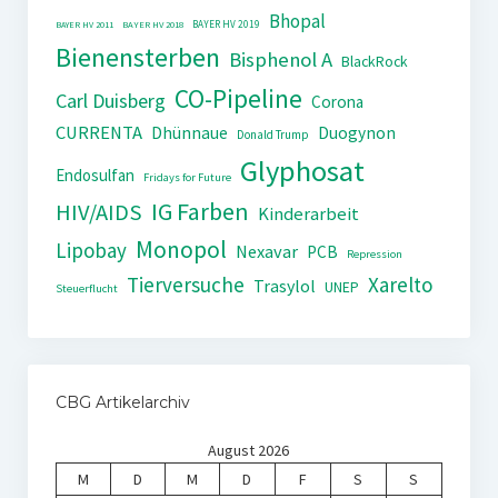
Bhopal
BAYER HV 2019
BAYER HV 2011
BAYER HV 2018
Bienensterben
Bisphenol A
BlackRock
CO-Pipeline
Carl Duisberg
Corona
CURRENTA
Dhünnaue
Duogynon
Donald Trump
Glyphosat
Endosulfan
Fridays for Future
IG Farben
HIV/AIDS
Kinderarbeit
Monopol
Lipobay
Nexavar
PCB
Repression
Tierversuche
Xarelto
Trasylol
UNEP
Steuerflucht
CBG Artikelarchiv
August 2026
M
D
M
D
F
S
S