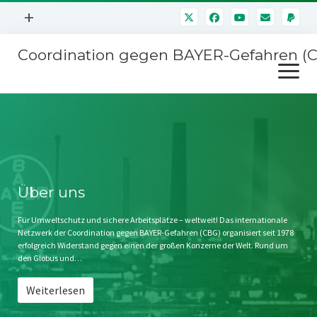
Menü
+
öffnen
Coordination gegen BAYER-Gefahren (
Mitmachen
Menü
Newsletter
öffnen
Presse
Kampagnen
Über uns
BAYER-Hauptversammlungen
Kontakt
Stichwort BAYER
Impressum
Über uns
Jahrestagung
Störfälle
Für Umweltschutz und sichere Arbeitsplätze – weltweit! Das internationale
Netzwerk der Coordination gegen BAYER-Gefahren (CBG) organisiert seit 1978
SPENDEN
erfolgreich Widerstand gegen einen der großen Konzerne der Welt. Rund um
den Globus und…
Weiterlesen