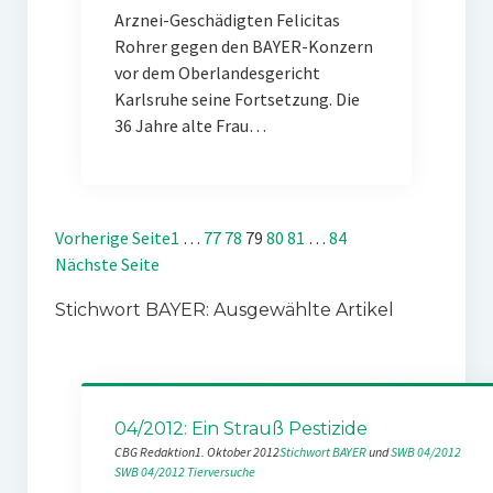
Arznei-Geschädigten Felicitas
Rohrer gegen den BAYER-Konzern
vor dem Oberlandesgericht
Karlsruhe seine Fortsetzung. Die
36 Jahre alte Frau…
Vorherige Seite
1
…
77
78
79
80
81
…
84
Nächste Seite
Stichwort BAYER: Ausgewählte Artikel
04/2012: Ein Strauß Pestizide
CBG Redaktion
1. Oktober 2012
Stichwort BAYER
 und 
SWB 04/2012
SWB 04/2012
Tierversuche