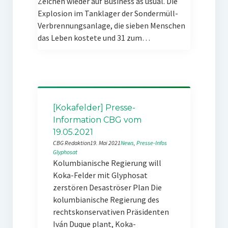
Zeichen wieder auf Business as usual. Die
Explosion im Tanklager der Sondermüll-
Verbrennungsanlage, die sieben Menschen
das Leben kostete und 31 zum…
[Kokafelder] Presse-
Information CBG vom
19.05.2021
CBG Redaktion
19. Mai 2021
News
, 
Presse-Infos
Glyphosat
Kolumbianische Regierung will
Koka-Felder mit Glyphosat
zerstören Desaströser Plan Die
kolumbianische Regierung des
rechtskonservativen Präsidenten
Iván Duque plant, Koka-