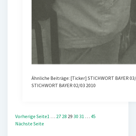
Ähnliche Beiträge: [Ticker] STICHWORT BAYER 03/
STICHWORT BAYER 02/03 2010
Vorherige Seite
1
…
27
28
29
30
31
…
45
Nächste Seite