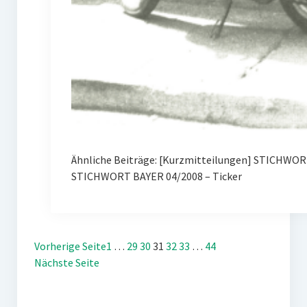
Ähnliche Beiträge: [Kurzmitteilungen] STICHWORT
STICHWORT BAYER 04/2008 – Ticker
Vorherige Seite
1
…
29
30
31
32
33
…
44
Nächste Seite