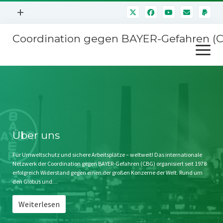
Menü
+
öffnen
Coordination gegen BAYER-Gefahren (
Mitmachen
Menü
Newsletter
öffnen
Presse
Kampagnen
Über uns
BAYER-Hauptversammlungen
Kontakt
Stichwort BAYER
Impressum
Über uns
Jahrestagung
Störfälle
Für Umweltschutz und sichere Arbeitsplätze – weltweit! Das internationale
Netzwerk der Coordination gegen BAYER-Gefahren (CBG) organisiert seit 1978
SPENDEN
erfolgreich Widerstand gegen einen der großen Konzerne der Welt. Rund um
den Globus und…
Weiterlesen