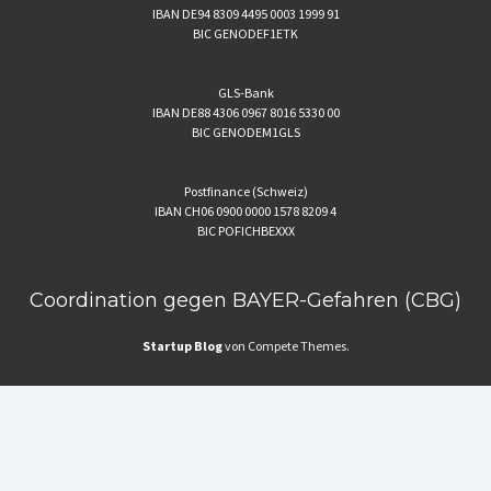
IBAN DE94 8309 4495 0003 1999 91
BIC GENODEF1ETK
GLS-Bank
IBAN DE88 4306 0967 8016 5330 00
BIC GENODEM1GLS
Postfinance (Schweiz)
IBAN CH06 0900 0000 1578 8209 4
BIC POFICHBEXXX
Coordination gegen BAYER-Gefahren (CBG)
Startup Blog
von Compete Themes.