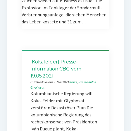
Zeichen wieder auf Business as usual. Die
Explosion im Tanklager der Sondermüll-
Verbrennungsanlage, die sieben Menschen
das Leben kostete und 31 zum…
[Kokafelder] Presse-
Information CBG vom
19.05.2021
CBG Redaktion
19. Mai 2021
News
, 
Presse-Infos
Glyphosat
Kolumbianische Regierung will
Koka-Felder mit Glyphosat
zerstören Desaströser Plan Die
kolumbianische Regierung des
rechtskonservativen Präsidenten
Iván Duque plant, Koka-