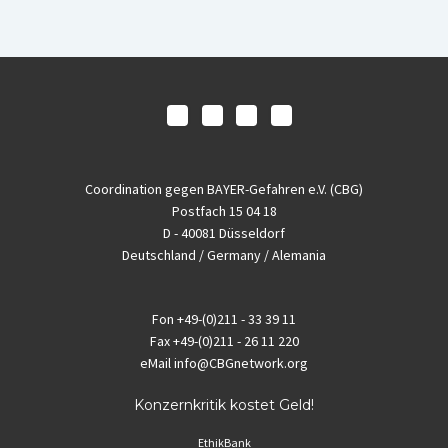
Coordination gegen BAYER-Gefahren e.V. (CBG)
Postfach 15 04 18
D - 40081 Düsseldorf
Deutschland / Germany / Alemania
Fon
+49-(0)211 - 33 39 11
Fax
+49-(0)211 - 26 11 220
eMail
info@CBGnetwork.org
Konzernkritik kostet Geld!
EthikBank