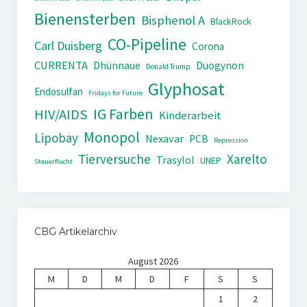
Bienensterben
Bisphenol A
BlackRock
CO-Pipeline
Carl Duisberg
Corona
CURRENTA
Dhünnaue
Duogynon
Donald Trump
Glyphosat
Endosulfan
Fridays for Future
IG Farben
HIV/AIDS
Kinderarbeit
Monopol
Lipobay
Nexavar
PCB
Repression
Tierversuche
Xarelto
Trasylol
UNEP
Steuerflucht
CBG Artikelarchiv
August 2026
M
D
M
D
F
S
S
1
2