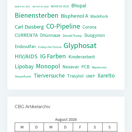
Bhopal
BAYER HV 2019
BAYER HV 2011
BAYER HV 2018
Bienensterben
Bisphenol A
BlackRock
CO-Pipeline
Carl Duisberg
Corona
CURRENTA
Dhünnaue
Duogynon
Donald Trump
Glyphosat
Endosulfan
Fridays for Future
IG Farben
HIV/AIDS
Kinderarbeit
Monopol
Lipobay
Nexavar
PCB
Repression
Tierversuche
Xarelto
Trasylol
UNEP
Steuerflucht
CBG Artikelarchiv
August 2026
M
D
M
D
F
S
S