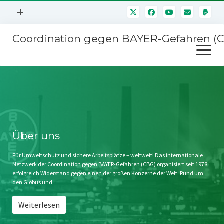
Menü
+
öffnen
Coordination gegen BAYER-Gefahren (
Mitmachen
Menü
Newsletter
öffnen
Presse
Kampagnen
Über uns
BAYER-Hauptversammlungen
Kontakt
Stichwort BAYER
Impressum
Über uns
Jahrestagung
Störfälle
Für Umweltschutz und sichere Arbeitsplätze – weltweit! Das internationale
Netzwerk der Coordination gegen BAYER-Gefahren (CBG) organisiert seit 1978
SPENDEN
erfolgreich Widerstand gegen einen der großen Konzerne der Welt. Rund um
den Globus und…
Weiterlesen