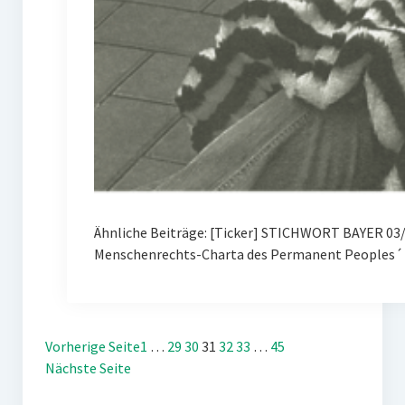
Ähnliche Beiträge: [Ticker] STICHWORT BAYER 03/
Menschenrechts-Charta des Permanent Peoples´ 
Vorherige Seite
1
…
29
30
31
32
33
…
45
Nächste Seite