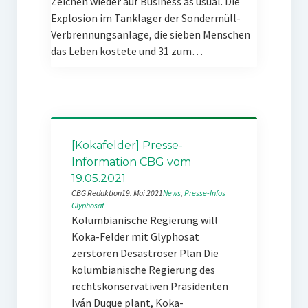
Zeichen wieder auf Business as usual. Die
Explosion im Tanklager der Sondermüll-
Verbrennungsanlage, die sieben Menschen
das Leben kostete und 31 zum…
[Kokafelder] Presse-
Information CBG vom
19.05.2021
CBG Redaktion
19. Mai 2021
News
, 
Presse-Infos
Glyphosat
Kolumbianische Regierung will
Koka-Felder mit Glyphosat
zerstören Desaströser Plan Die
kolumbianische Regierung des
rechtskonservativen Präsidenten
Iván Duque plant, Koka-