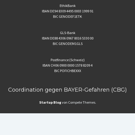
EthikBank
IBAN DE94 8309 4495 0003 1999 91
BIC GENODEF1ETK
GLS-Bank
IBAN DE88 4306 0967 8016 5330 00
BIC GENODEM1GLS
Postfinance (Schweiz)
IBAN CH06 0900 0000 1578 8209 4
BIC POFICHBEXXX
Coordination gegen BAYER-Gefahren (CBG)
Startup Blog
von Compete Themes.