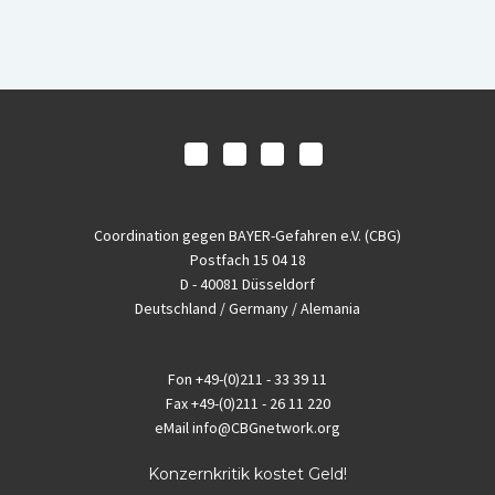
Coordination gegen BAYER-Gefahren e.V. (CBG)
Postfach 15 04 18
D - 40081 Düsseldorf
Deutschland / Germany / Alemania
Fon
+49-(0)211 - 33 39 11
Fax
+49-(0)211 - 26 11 220
eMail
info@CBGnetwork.org
Konzernkritik kostet Geld!