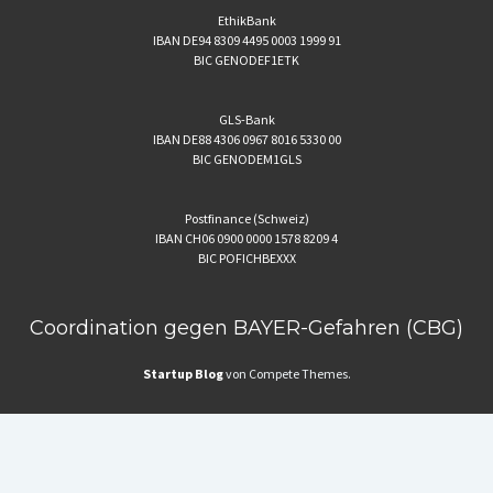
EthikBank
IBAN DE94 8309 4495 0003 1999 91
BIC GENODEF1ETK
GLS-Bank
IBAN DE88 4306 0967 8016 5330 00
BIC GENODEM1GLS
Postfinance (Schweiz)
IBAN CH06 0900 0000 1578 8209 4
BIC POFICHBEXXX
Coordination gegen BAYER-Gefahren (CBG)
Startup Blog
von Compete Themes.