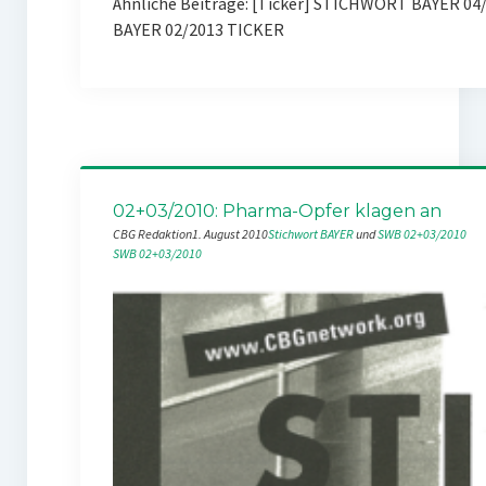
Ähnliche Beiträge: [Ticker] STICHWORT BAYER 0
BAYER 02/2013 TICKER
02+03/2010: Pharma-Opfer klagen an
CBG Redaktion
1. August 2010
Stichwort BAYER
 und 
SWB 02+03/2010
SWB 02+03/2010