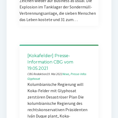
Zeichen wieder auf Business as usual. Die
Explosion im Tanklager der Sondermüll-
Verbrennungsanlage, die sieben Menschen
das Leben kostete und 31 zum…
[Kokafelder] Presse-
Information CBG vom
19.05.2021
CBG Redaktion
19. Mai 2021
News
, 
Presse-Infos
Glyphosat
Kolumbianische Regierung will
Koka-Felder mit Glyphosat
zerstören Desaströser Plan Die
kolumbianische Regierung des
rechtskonservativen Präsidenten
Iván Duque plant, Koka-