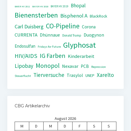
Bhopal
BAYER HV 2019
BAYER HV 2011
BAYER HV 2018
Bienensterben
Bisphenol A
BlackRock
CO-Pipeline
Carl Duisberg
Corona
CURRENTA
Dhünnaue
Duogynon
Donald Trump
Glyphosat
Endosulfan
Fridays for Future
IG Farben
HIV/AIDS
Kinderarbeit
Monopol
Lipobay
Nexavar
PCB
Repression
Tierversuche
Xarelto
Trasylol
UNEP
Steuerflucht
CBG Artikelarchiv
August 2026
M
D
M
D
F
S
S