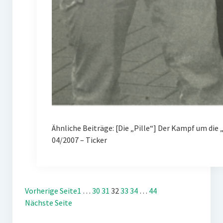
Ähnliche Beiträge: [Die „Pille“] Der Kampf um d
04/2007 – Ticker
Vorherige Seite
1
…
30
31
32
33
34
…
44
Nächste Seite