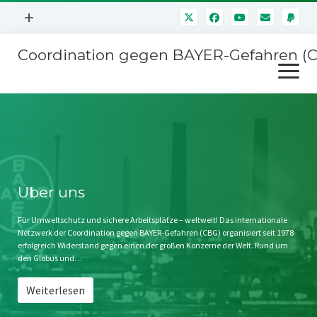
Menü
+
öffnen
Coordination gegen BAYER-Gefahren (
Mitmachen
Menü
Newsletter
öffnen
Presse
Kampagnen
Über uns
BAYER-Hauptversammlungen
Kontakt
Stichwort BAYER
Impressum
Über uns
Jahrestagung
Störfälle
Für Umweltschutz und sichere Arbeitsplätze – weltweit! Das internationale
Netzwerk der Coordination gegen BAYER-Gefahren (CBG) organisiert seit 1978
SPENDEN
erfolgreich Widerstand gegen einen der großen Konzerne der Welt. Rund um
den Globus und…
Weiterlesen