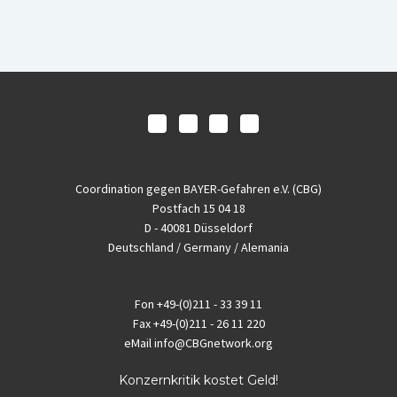
Coordination gegen BAYER-Gefahren e.V. (CBG)
Postfach 15 04 18
D - 40081 Düsseldorf
Deutschland / Germany / Alemania
Fon
+49-(0)211 - 33 39 11
Fax
+49-(0)211 - 26 11 220
eMail
info@CBGnetwork.org
Konzernkritik kostet Geld!