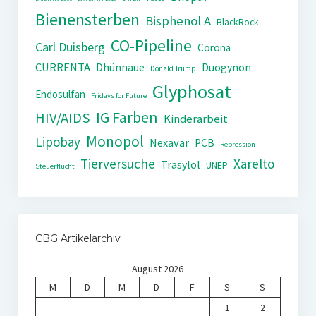
Bienensterben
Bisphenol A
BlackRock
CO-Pipeline
Carl Duisberg
Corona
CURRENTA
Dhünnaue
Duogynon
Donald Trump
Glyphosat
Endosulfan
Fridays for Future
IG Farben
HIV/AIDS
Kinderarbeit
Monopol
Lipobay
Nexavar
PCB
Repression
Tierversuche
Xarelto
Trasylol
UNEP
Steuerflucht
CBG Artikelarchiv
August 2026
M
D
M
D
F
S
S
1
2