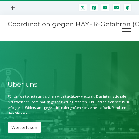
Menü
+
öffnen
Coordination gegen BAYER-Gefahren (
Mitmachen
Menü
Newsletter
öffnen
Presse
Kampagnen
Über uns
BAYER-Hauptversammlungen
Kontakt
Stichwort BAYER
Impressum
Über uns
Jahrestagung
Störfälle
Für Umweltschutz und sichere Arbeitsplätze – weltweit! Das internationale
Netzwerk der Coordination gegen BAYER-Gefahren (CBG) organisiert seit 1978
SPENDEN
erfolgreich Widerstand gegen einen der großen Konzerne der Welt. Rund um
den Globus und…
Weiterlesen