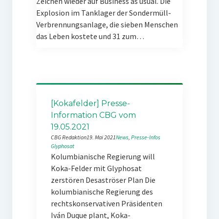
Zeichen wieder auf Business as usual. Die
Explosion im Tanklager der Sondermüll-
Verbrennungsanlage, die sieben Menschen
das Leben kostete und 31 zum…
[Kokafelder] Presse-
Information CBG vom
19.05.2021
CBG Redaktion
19. Mai 2021
News
, 
Presse-Infos
Glyphosat
Kolumbianische Regierung will
Koka-Felder mit Glyphosat
zerstören Desaströser Plan Die
kolumbianische Regierung des
rechtskonservativen Präsidenten
Iván Duque plant, Koka-