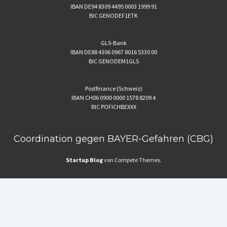
IBAN DE94 8309 4495 0003 1999 91
BIC GENODEF1ETK
GLS-Bank
IBAN DE88 4306 0967 8016 5330 00
BIC GENODEM1GLS
Postfinance (Schweiz)
IBAN CH06 0900 0000 1578 8209 4
BIC POFICHBEXXX
Coordination gegen BAYER-Gefahren (CBG)
Startup Blog
von Compete Themes.