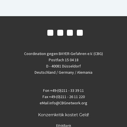
Coordination gegen BAYER-Gefahren e.V. (CBG)
Postfach 15 04 18
D - 40081 Düsseldorf
Deutschland / Germany / Alemania
Fon
+49-(0)211 - 33 39 11
Fax
+49-(0)211 - 26 11 220
eMail
info@CBGnetwork.org
Konzernkritik kostet Geld!
EthikBank