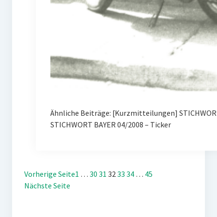
Ähnliche Beiträge: [Kurzmitteilungen] STICHWORT
STICHWORT BAYER 04/2008 – Ticker
Vorherige Seite
1
…
30
31
32
33
34
…
45
Nächste Seite