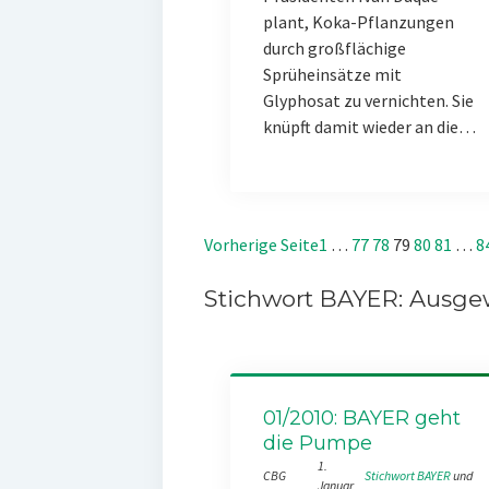
plant, Koka-Pflanzungen
durch großflächige
Sprüheinsätze mit
Glyphosat zu vernichten. Sie
knüpft damit wieder an die…
Vorherige Seite
1
…
77
78
79
80
81
…
8
Stichwort BAYER: Ausgew
01/2010: BAYER geht
die Pumpe
1.
CBG
Stichwort BAYER
 und 
Januar