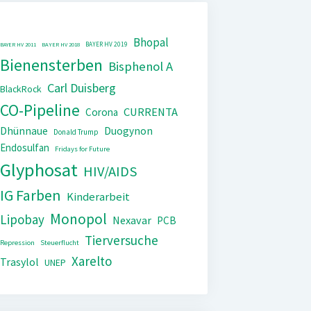
Bhopal
BAYER HV 2019
BAYER HV 2011
BAYER HV 2018
Bienensterben
Bisphenol A
Carl Duisberg
BlackRock
CO-Pipeline
CURRENTA
Corona
Dhünnaue
Duogynon
Donald Trump
Endosulfan
Fridays for Future
Glyphosat
HIV/AIDS
IG Farben
Kinderarbeit
Monopol
Lipobay
Nexavar
PCB
Tierversuche
Repression
Steuerflucht
Xarelto
Trasylol
UNEP