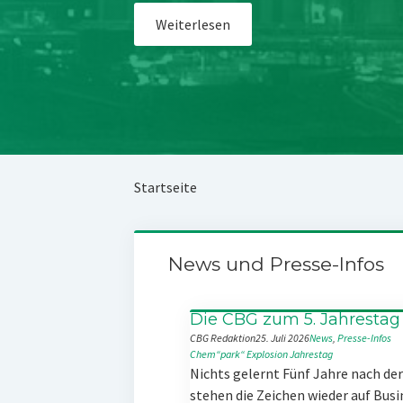
Weiterlesen
Startseite
News und Presse-Infos
Die CBG zum 5. Jahrestag
CBG Redaktion
25. Juli 2026
News
, 
Presse-Infos
Chem“park“
Explosion
Jahrestag
Nichts gelernt Fünf Jahre nach d
stehen die Zeichen wieder auf Busi