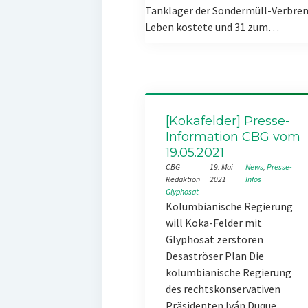
Tanklager der Sondermüll-Verbren
Leben kostete und 31 zum…
[Kokafelder] Presse-
Information CBG vom
19.05.2021
CBG
19. Mai
News
, 
Presse-
Redaktion
2021
Infos
Glyphosat
Kolumbianische Regierung
will Koka-Felder mit
Glyphosat zerstören
Desaströser Plan Die
kolumbianische Regierung
des rechtskonservativen
Präsidenten Iván Duque