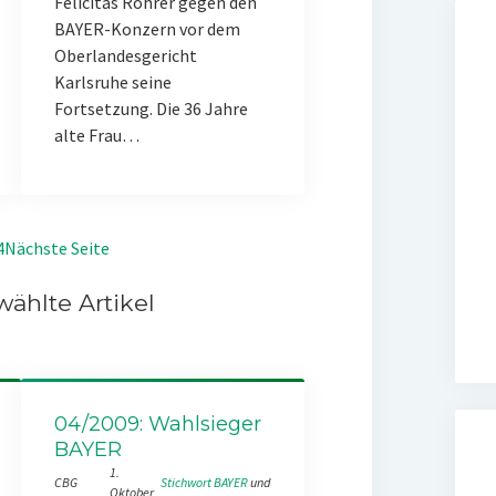
Felicitas Rohrer gegen den
BAYER-Konzern vor dem
Oberlandesgericht
Karlsruhe seine
Fortsetzung. Die 36 Jahre
alte Frau…
4
Nächste Seite
ählte Artikel
04/2009: Wahlsieger
BAYER
1.
CBG
Stichwort BAYER
 und 
Oktober