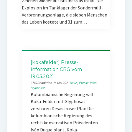
Zeichen wieder auf Business as usual. Die
Explosion im Tanklager der Sondermüll-
Verbrennungsanlage, die sieben Menschen
das Leben kostete und 31 zum…
[Kokafelder] Presse-
Information CBG vom
19.05.2021
CBG Redaktion
19. Mai 2021
News
, 
Presse-Infos
Glyphosat
Kolumbianische Regierung will
Koka-Felder mit Glyphosat
zerstören Desaströser Plan Die
kolumbianische Regierung des
rechtskonservativen Präsidenten
Iván Duque plant, Koka-