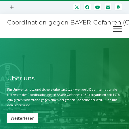
Menü
+
öffnen
Coordination gegen BAYER-Gefahren (
Mitmachen
Menü
Newsletter
öffnen
Presse
Kampagnen
Über uns
BAYER-Hauptversammlungen
Kontakt
Stichwort BAYER
Impressum
Über uns
Jahrestagung
Störfälle
Für Umweltschutz und sichere Arbeitsplätze – weltweit! Das internationale
Netzwerk der Coordination gegen BAYER-Gefahren (CBG) organisiert seit 1978
SPENDEN
erfolgreich Widerstand gegen einen der großen Konzerne der Welt. Rund um
den Globus und…
Weiterlesen