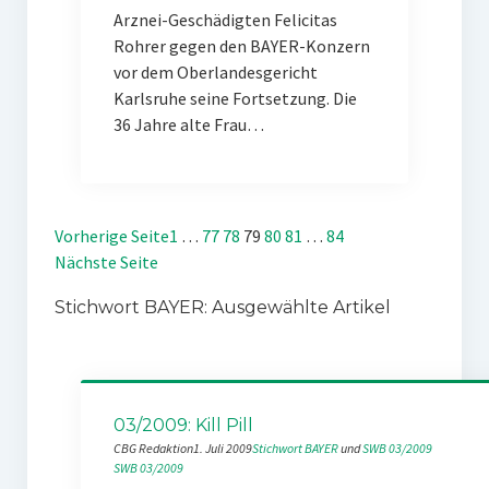
Arznei-Geschädigten Felicitas
Rohrer gegen den BAYER-Konzern
vor dem Oberlandesgericht
Karlsruhe seine Fortsetzung. Die
36 Jahre alte Frau…
Vorherige Seite
1
…
77
78
79
80
81
…
84
Nächste Seite
Stichwort BAYER: Ausgewählte Artikel
03/2009: Kill Pill
CBG Redaktion
1. Juli 2009
Stichwort BAYER
 und 
SWB 03/2009
SWB 03/2009