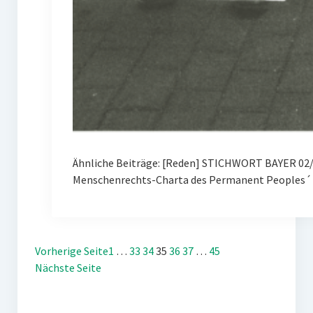
Ähnliche Beiträge: [Reden] STICHWORT BAYER 02/
Menschenrechts-Charta des Permanent Peoples´ 
Vorherige Seite
1
…
33
34
35
36
37
…
45
Nächste Seite