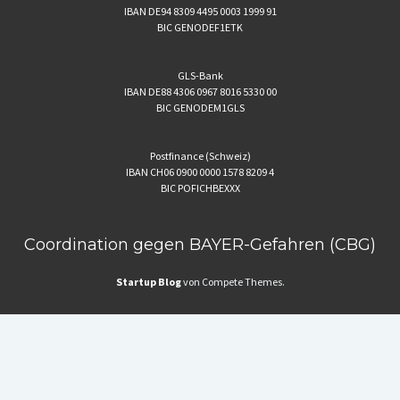
IBAN DE94 8309 4495 0003 1999 91
BIC GENODEF1ETK
GLS-Bank
IBAN DE88 4306 0967 8016 5330 00
BIC GENODEM1GLS
Postfinance (Schweiz)
IBAN CH06 0900 0000 1578 8209 4
BIC POFICHBEXXX
Coordination gegen BAYER-Gefahren (CBG)
Startup Blog
von Compete Themes.