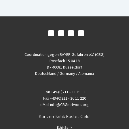
Coordination gegen BAYER-Gefahren e.V. (CBG)
Postfach 15 04 18
D - 40081 Düsseldorf
Deutschland / Germany / Alemania
Fon
+49-(0)211 - 33 39 11
Fax
+49-(0)211 - 26 11 220
eMail
info@CBGnetwork.org
Konzernkritik kostet Geld!
EthikBank