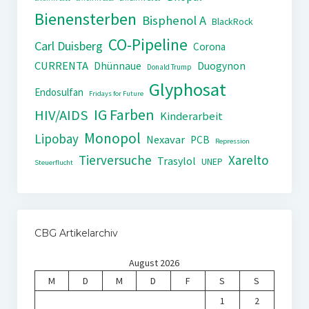
Bienensterben
Bisphenol A
BlackRock
CO-Pipeline
Carl Duisberg
Corona
CURRENTA
Dhünnaue
Duogynon
Donald Trump
Glyphosat
Endosulfan
Fridays for Future
IG Farben
HIV/AIDS
Kinderarbeit
Monopol
Lipobay
Nexavar
PCB
Repression
Tierversuche
Xarelto
Trasylol
UNEP
Steuerflucht
CBG Artikelarchiv
August 2026
M
D
M
D
F
S
S
1
2