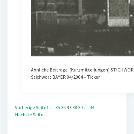
Ähnliche Beiträge: [Kurzmitteilungen] STICHWOR
Stichwort BAYER 04/2004 – Ticker
Vorherige Seite
1
…
35
36
37
38
39
…
44
Nächste Seite