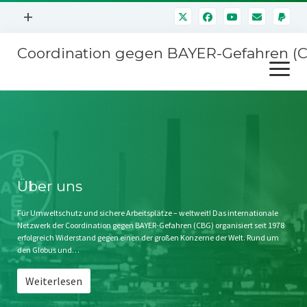
Menü
+
öffnen
Coordination gegen BAYER-Gefahren (
Mitmachen
Menü
Newsletter
öffnen
Presse
Kampagnen
Über uns
BAYER-Hauptversammlungen
Kontakt
Stichwort BAYER
Impressum
Über uns
Jahrestagung
Störfälle
Für Umweltschutz und sichere Arbeitsplätze – weltweit! Das internationale
Netzwerk der Coordination gegen BAYER-Gefahren (CBG) organisiert seit 1978
SPENDEN
erfolgreich Widerstand gegen einen der großen Konzerne der Welt. Rund um
den Globus und…
Weiterlesen