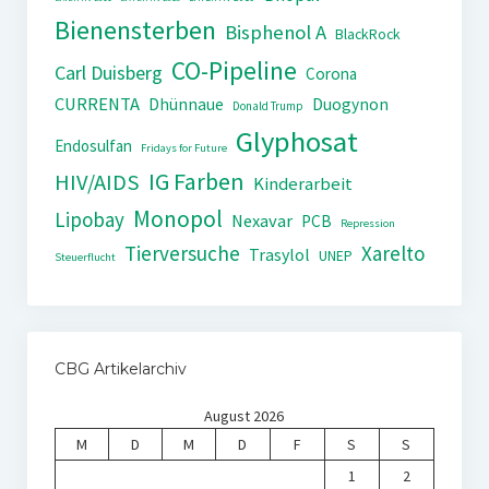
Bienensterben
Bisphenol A
BlackRock
CO-Pipeline
Carl Duisberg
Corona
CURRENTA
Dhünnaue
Duogynon
Donald Trump
Glyphosat
Endosulfan
Fridays for Future
IG Farben
HIV/AIDS
Kinderarbeit
Monopol
Lipobay
Nexavar
PCB
Repression
Tierversuche
Xarelto
Trasylol
UNEP
Steuerflucht
CBG Artikelarchiv
August 2026
M
D
M
D
F
S
S
1
2