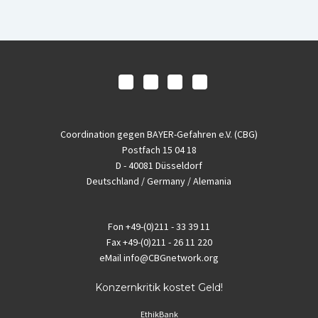
Coordination gegen BAYER-Gefahren e.V. (CBG)
Postfach 15 04 18
D - 40081 Düsseldorf
Deutschland / Germany / Alemania
Fon
+49-(0)211 - 33 39 11
Fax
+49-(0)211 - 26 11 220
eMail
info@CBGnetwork.org
Konzernkritik kostet Geld!
EthikBank