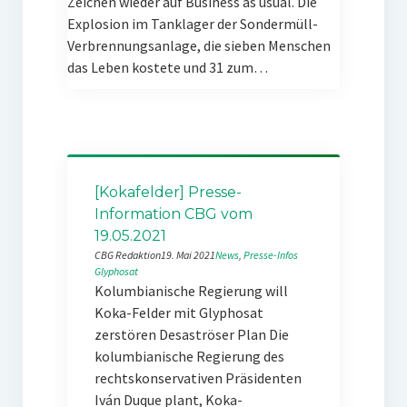
Zeichen wieder auf Business as usual. Die
Explosion im Tanklager der Sondermüll-
Verbrennungsanlage, die sieben Menschen
das Leben kostete und 31 zum…
[Kokafelder] Presse-
Information CBG vom
19.05.2021
CBG Redaktion
19. Mai 2021
News
, 
Presse-Infos
Glyphosat
Kolumbianische Regierung will
Koka-Felder mit Glyphosat
zerstören Desaströser Plan Die
kolumbianische Regierung des
rechtskonservativen Präsidenten
Iván Duque plant, Koka-