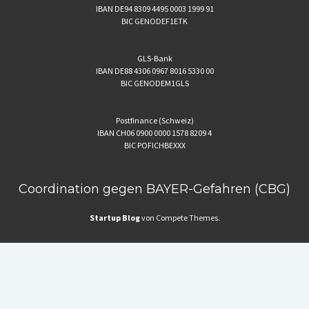
IBAN DE94 8309 4495 0003 1999 91
BIC GENODEF1ETK
GLS-Bank
IBAN DE88 4306 0967 8016 5330 00
BIC GENODEM1GLS
Postfinance (Schweiz)
IBAN CH06 0900 0000 1578 8209 4
BIC POFICHBEXXX
Coordination gegen BAYER-Gefahren (CBG)
Startup Blog
von Compete Themes.