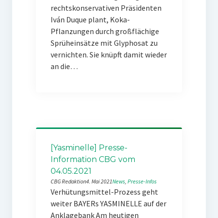
rechtskonservativen Präsidenten
Iván Duque plant, Koka-
Pflanzungen durch großflächige
Sprüheinsätze mit Glyphosat zu
vernichten. Sie knüpft damit wieder
an die…
[Yasminelle] Presse-
Information CBG vom
04.05.2021
CBG Redaktion
4. Mai 2021
News
, 
Presse-Infos
Verhütungsmittel-Prozess geht
weiter BAYERs YASMINELLE auf der
Anklagebank Am heutigen