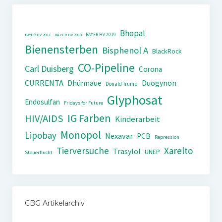
Bhopal
BAYER HV 2019
BAYER HV 2011
BAYER HV 2018
Bienensterben
Bisphenol A
BlackRock
CO-Pipeline
Carl Duisberg
Corona
CURRENTA
Dhünnaue
Duogynon
Donald Trump
Glyphosat
Endosulfan
Fridays for Future
IG Farben
HIV/AIDS
Kinderarbeit
Monopol
Lipobay
Nexavar
PCB
Repression
Tierversuche
Xarelto
Trasylol
UNEP
Steuerflucht
CBG Artikelarchiv