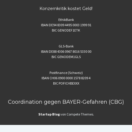
Konzernkritik kostet Geld!
EthikBank
IBAN DE94 8309 4495 0003 1999 91
BIC GENODEF1ETK
GLS-Bank
IBAN DE88 4306 0967 8016 5330 00
BIC GENODEM1GLS
Postfinance (Schweiz)
IBAN CH06 0900 0000 1578 8209 4
BIC POFICHBEXXX
Coordination gegen BAYER-Gefahren (CBG)
Startup Blog
von Compete Themes.