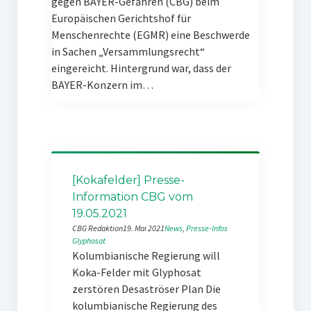
gegen BAYER-Gefahren (CBG) beim
Europäischen Gerichtshof für
Menschenrechte (EGMR) eine Beschwerde
in Sachen „Versammlungsrecht“
eingereicht. Hintergrund war, dass der
BAYER-Konzern im…
[Kokafelder] Presse-
Information CBG vom
19.05.2021
CBG Redaktion
19. Mai 2021
News
, 
Presse-Infos
Glyphosat
Kolumbianische Regierung will
Koka-Felder mit Glyphosat
zerstören Desaströser Plan Die
kolumbianische Regierung des