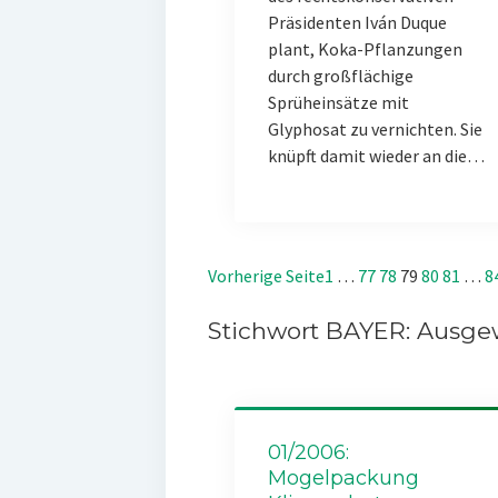
Präsidenten Iván Duque
plant, Koka-Pflanzungen
durch großflächige
Sprüheinsätze mit
Glyphosat zu vernichten. Sie
knüpft damit wieder an die…
Vorherige Seite
1
…
77
78
79
80
81
…
8
Stichwort BAYER: Ausgew
01/2006:
Mogelpackung