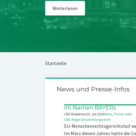
Weiterlesen
Startseite
News und Presse-Infos
Im Namen BAYERs
CBG Redaktion
19. Juli 2026
News
, 
Presse-Infos
CBG-Klage
Versammlungsrecht
EU-Menschenrechtsgerichtshof w
Im März diesen Jahres hatte die 