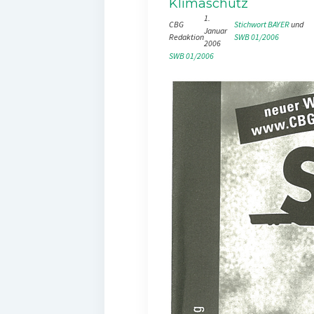
Klimaschutz
1.
CBG
Stichwort BAYER
 und 
Januar
Redaktion
SWB 01/2006
2006
SWB 01/2006