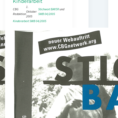
Kinderarbeit
1.
CBG
Stichwort BAYER
 und 
Oktober
Redaktion
SWB 04/2005
2005
Kinderarbeit
SWB 04/2005