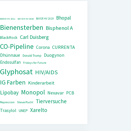
Bhopal
BAYER HV 2019
BAYER HV 2011
BAYER HV 2018
Bienensterben
Bisphenol A
Carl Duisberg
BlackRock
CO-Pipeline
CURRENTA
Corona
Dhünnaue
Duogynon
Donald Trump
Endosulfan
Fridays for Future
Glyphosat
HIV/AIDS
IG Farben
Kinderarbeit
Monopol
Lipobay
Nexavar
PCB
Tierversuche
Repression
Steuerflucht
Xarelto
Trasylol
UNEP