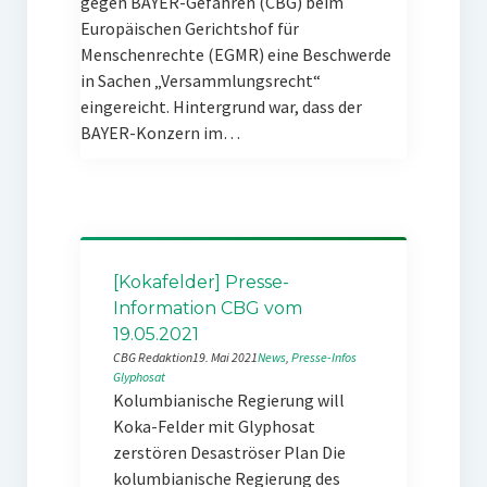
gegen BAYER-Gefahren (CBG) beim
Europäischen Gerichtshof für
Menschenrechte (EGMR) eine Beschwerde
in Sachen „Versammlungsrecht“
eingereicht. Hintergrund war, dass der
BAYER-Konzern im…
[Kokafelder] Presse-
Information CBG vom
19.05.2021
CBG Redaktion
19. Mai 2021
News
, 
Presse-Infos
Glyphosat
Kolumbianische Regierung will
Koka-Felder mit Glyphosat
zerstören Desaströser Plan Die
kolumbianische Regierung des