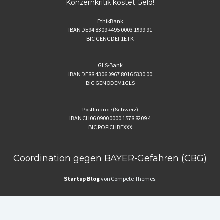
Konzernkritik kostet Geld!
EthikBank
IBAN DE94 8309 4495 0003 1999 91
BIC GENODEF1ETK
GLS-Bank
IBAN DE88 4306 0967 8016 5330 00
BIC GENODEM1GLS
Postfinance (Schweiz)
IBAN CH06 0900 0000 1578 8209 4
BIC POFICHBEXXX
Coordination gegen BAYER-Gefahren (CBG)
Startup Blog
von Compete Themes.