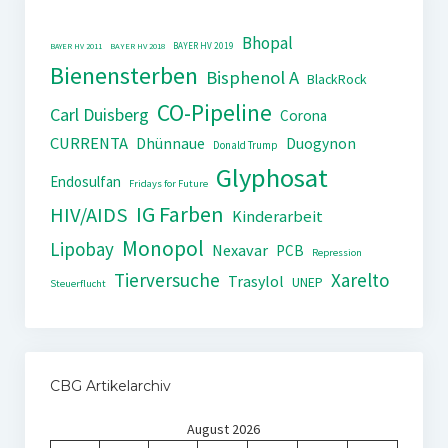
Bhopal
BAYER HV 2019
BAYER HV 2011
BAYER HV 2018
Bienensterben
Bisphenol A
BlackRock
CO-Pipeline
Carl Duisberg
Corona
CURRENTA
Dhünnaue
Duogynon
Donald Trump
Glyphosat
Endosulfan
Fridays for Future
IG Farben
HIV/AIDS
Kinderarbeit
Monopol
Lipobay
Nexavar
PCB
Repression
Tierversuche
Xarelto
Trasylol
UNEP
Steuerflucht
CBG Artikelarchiv
August 2026