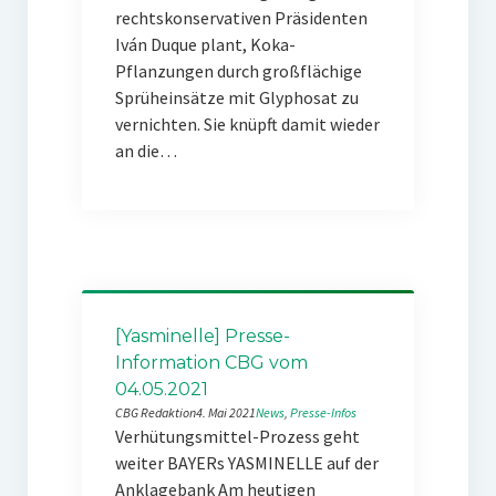
rechtskonservativen Präsidenten
Iván Duque plant, Koka-
Pflanzungen durch großflächige
Sprüheinsätze mit Glyphosat zu
vernichten. Sie knüpft damit wieder
an die…
[Yasminelle] Presse-
Information CBG vom
04.05.2021
CBG Redaktion
4. Mai 2021
News
, 
Presse-Infos
Verhütungsmittel-Prozess geht
weiter BAYERs YASMINELLE auf der
Anklagebank Am heutigen