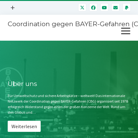
Menü
+
öffnen
Coordination gegen BAYER-Gefahren (
Mitmachen
Menü
Newsletter
öffnen
Presse
Kampagnen
Über uns
BAYER-Hauptversammlungen
Kontakt
Stichwort BAYER
Impressum
Über uns
Jahrestagung
Störfälle
Für Umweltschutz und sichere Arbeitsplätze – weltweit! Das internationale
Netzwerk der Coordination gegen BAYER-Gefahren (CBG) organisiert seit 1978
SPENDEN
erfolgreich Widerstand gegen einen der großen Konzerne der Welt. Rund um
den Globus und…
Weiterlesen