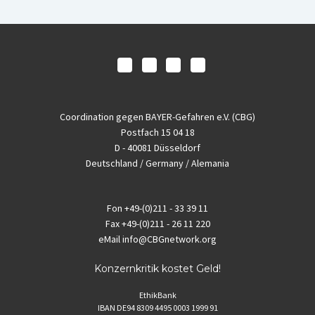
Coordination gegen BAYER-Gefahren e.V. (CBG)
Postfach 15 04 18
D - 40081 Düsseldorf
Deutschland / Germany / Alemania
Fon
+49-(0)211 - 33 39 11
Fax
+49-(0)211 - 26 11 220
eMail
info@CBGnetwork.org
Konzernkritik kostet Geld!
EthikBank
IBAN DE94 8309 4495 0003 1999 91