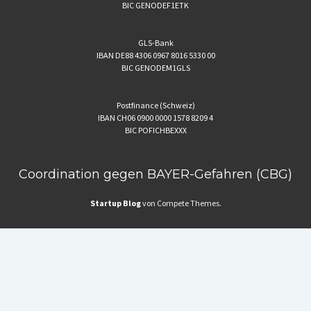
BIC GENODEF1ETK
GLS-Bank
IBAN DE88 4306 0967 8016 5330 00
BIC GENODEM1GLS
Postfinance (Schweiz)
IBAN CH06 0900 0000 1578 8209 4
BIC POFICHBEXXX
Coordination gegen BAYER-Gefahren (CBG)
Startup Blog
von Compete Themes.