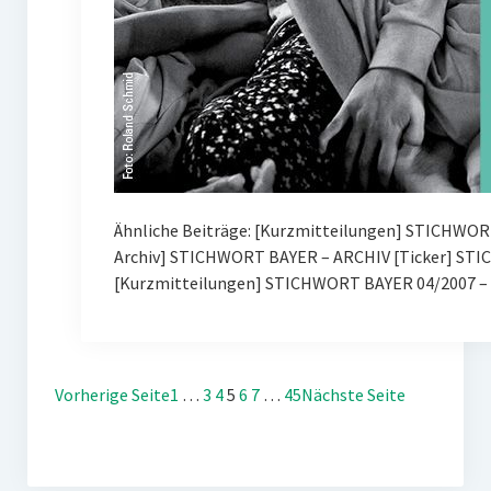
Ähnliche Beiträge: [Kurzmitteilungen] STICHWOR
Archiv] STICHWORT BAYER – ARCHIV [Ticker] ST
[Kurzmitteilungen] STICHWORT BAYER 04/2007 – 
Vorherige Seite
1
…
3
4
5
6
7
…
45
Nächste Seite