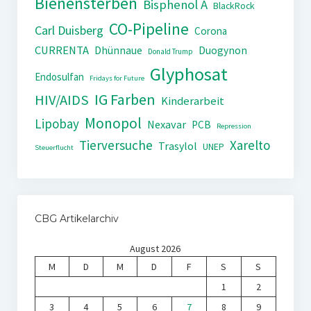
Bienensterben
Bisphenol A
BlackRock
CO-Pipeline
Carl Duisberg
Corona
CURRENTA
Dhünnaue
Duogynon
Donald Trump
Glyphosat
Endosulfan
Fridays for Future
IG Farben
HIV/AIDS
Kinderarbeit
Monopol
Lipobay
Nexavar
PCB
Repression
Tierversuche
Xarelto
Trasylol
UNEP
Steuerflucht
CBG Artikelarchiv
August 2026
M
D
M
D
F
S
S
1
2
3
4
5
6
7
8
9