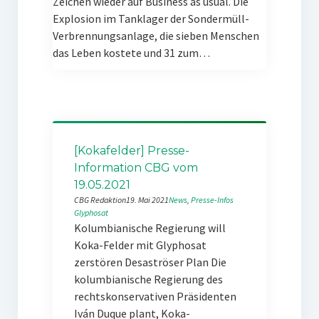
Zeichen wieder auf Business as usual. Die
Explosion im Tanklager der Sondermüll-
Verbrennungsanlage, die sieben Menschen
das Leben kostete und 31 zum…
[Kokafelder] Presse-
Information CBG vom
19.05.2021
CBG Redaktion
19. Mai 2021
News
, 
Presse-Infos
Glyphosat
Kolumbianische Regierung will
Koka-Felder mit Glyphosat
zerstören Desaströser Plan Die
kolumbianische Regierung des
rechtskonservativen Präsidenten
Iván Duque plant, Koka-