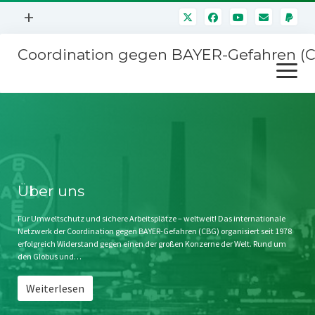
Menü
+
öffnen
Coordination gegen BAYER-Gefahren (
Mitmachen
Menü
Newsletter
öffnen
Presse
Kampagnen
Über uns
BAYER-Hauptversammlungen
Kontakt
Stichwort BAYER
Impressum
Über uns
Jahrestagung
Störfälle
Für Umweltschutz und sichere Arbeitsplätze – weltweit! Das internationale
Netzwerk der Coordination gegen BAYER-Gefahren (CBG) organisiert seit 1978
SPENDEN
erfolgreich Widerstand gegen einen der großen Konzerne der Welt. Rund um
den Globus und…
Weiterlesen