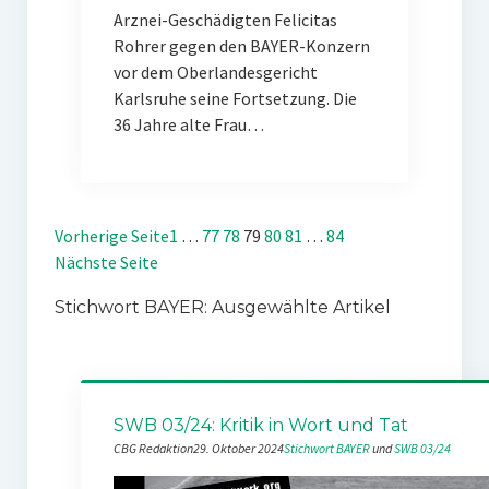
Arznei-Geschädigten Felicitas
Rohrer gegen den BAYER-Konzern
vor dem Oberlandesgericht
Karlsruhe seine Fortsetzung. Die
36 Jahre alte Frau…
Vorherige Seite
1
…
77
78
79
80
81
…
84
Nächste Seite
Stichwort BAYER: Ausgewählte Artikel
SWB 03/24: Kritik in Wort und Tat
CBG Redaktion
29. Oktober 2024
Stichwort BAYER
 und 
SWB 03/24