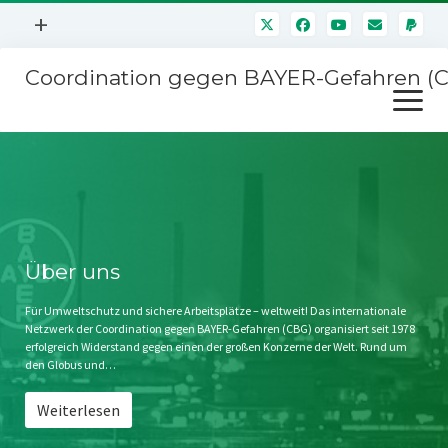
Menü
+
öffnen
Coordination gegen BAYER-Gefahren (
Mitmachen
Menü
Newsletter
öffnen
Presse
Kampagnen
Über uns
BAYER-Hauptversammlungen
Kontakt
Stichwort BAYER
Impressum
Über uns
Jahrestagung
Störfälle
Für Umweltschutz und sichere Arbeitsplätze – weltweit! Das internationale
Netzwerk der Coordination gegen BAYER-Gefahren (CBG) organisiert seit 1978
SPENDEN
erfolgreich Widerstand gegen einen der großen Konzerne der Welt. Rund um
den Globus und…
Weiterlesen