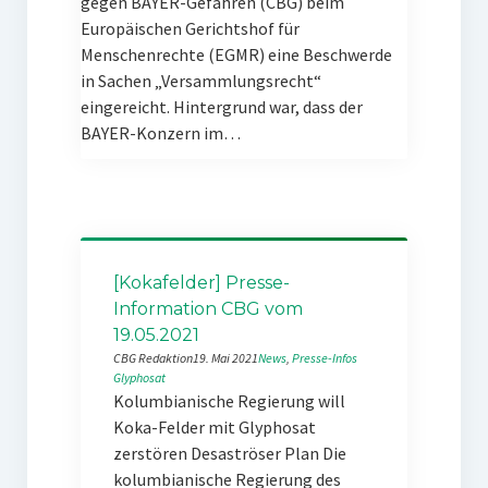
gegen BAYER-Gefahren (CBG) beim
Europäischen Gerichtshof für
Menschenrechte (EGMR) eine Beschwerde
in Sachen „Versammlungsrecht“
eingereicht. Hintergrund war, dass der
BAYER-Konzern im…
[Kokafelder] Presse-
Information CBG vom
19.05.2021
CBG Redaktion
19. Mai 2021
News
, 
Presse-Infos
Glyphosat
Kolumbianische Regierung will
Koka-Felder mit Glyphosat
zerstören Desaströser Plan Die
kolumbianische Regierung des