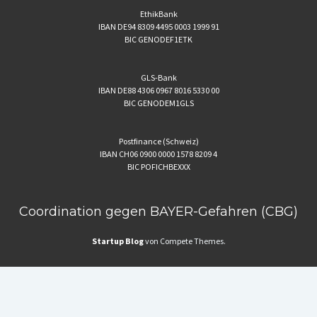
EthikBank
IBAN DE94 8309 4495 0003 1999 91
BIC GENODEF1ETK
GLS-Bank
IBAN DE88 4306 0967 8016 5330 00
BIC GENODEM1GLS
Postfinance (Schweiz)
IBAN CH06 0900 0000 1578 8209 4
BIC POFICHBEXXX
Coordination gegen BAYER-Gefahren (CBG)
Startup Blog
von Compete Themes.