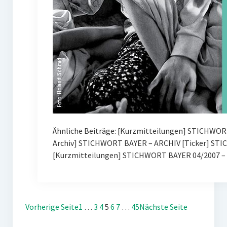
Ähnliche Beiträge: [Kurzmitteilungen] STICHWOR
Archiv] STICHWORT BAYER – ARCHIV [Ticker] ST
[Kurzmitteilungen] STICHWORT BAYER 04/2007 – 
Vorherige Seite
1
…
3
4
5
6
7
…
45
Nächste Seite