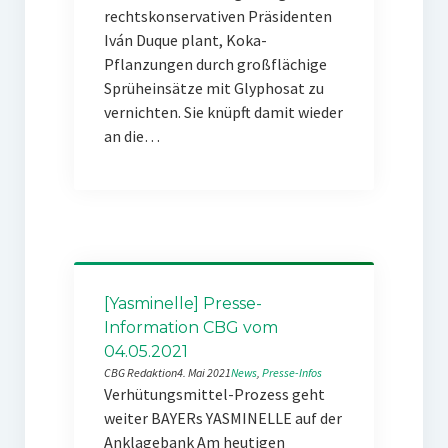
rechtskonservativen Präsidenten
Iván Duque plant, Koka-
Pflanzungen durch großflächige
Sprüheinsätze mit Glyphosat zu
vernichten. Sie knüpft damit wieder
an die…
[Yasminelle] Presse-
Information CBG vom
04.05.2021
CBG Redaktion
4. Mai 2021
News
, 
Presse-Infos
Verhütungsmittel-Prozess geht
weiter BAYERs YASMINELLE auf der
Anklagebank Am heutigen