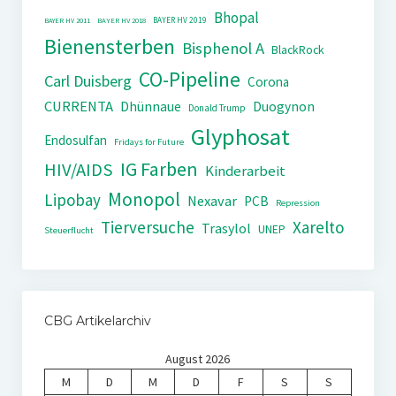
Bhopal
BAYER HV 2019
BAYER HV 2011
BAYER HV 2018
Bienensterben
Bisphenol A
BlackRock
CO-Pipeline
Carl Duisberg
Corona
CURRENTA
Dhünnaue
Duogynon
Donald Trump
Glyphosat
Endosulfan
Fridays for Future
IG Farben
HIV/AIDS
Kinderarbeit
Monopol
Lipobay
Nexavar
PCB
Repression
Tierversuche
Xarelto
Trasylol
UNEP
Steuerflucht
CBG Artikelarchiv
August 2026
M
D
M
D
F
S
S