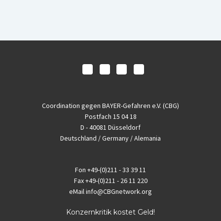
Coordination gegen BAYER-Gefahren e.V. (CBG)
Postfach 15 04 18
D - 40081 Düsseldorf
Deutschland / Germany / Alemania
Fon
+49-(0)211 - 33 39 11
Fax
+49-(0)211 - 26 11 220
eMail
info@CBGnetwork.org
Konzernkritik kostet Geld!