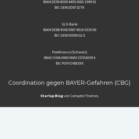
IBAN DE94 8309 4495 0003 1999 91
BIC GENODEF1ETK
GLS-Bank
IBAN DE88 4306 0967 8016 5330 00
BIC GENODEM1GLS
Postfinance (Schweiz)
IBAN CH06 0900 0000 1578 8209 4
BIC POFICHBEXXX
Coordination gegen BAYER-Gefahren (CBG)
Startup Blog
von Compete Themes.