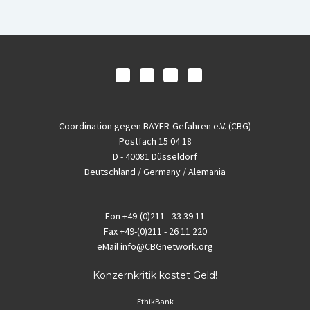
Coordination gegen BAYER-Gefahren e.V. (CBG)
Postfach 15 04 18
D - 40081 Düsseldorf
Deutschland / Germany / Alemania
Fon
+49-(0)211 - 33 39 11
Fax
+49-(0)211 - 26 11 220
eMail
info@CBGnetwork.org
Konzernkritik kostet Geld!
EthikBank