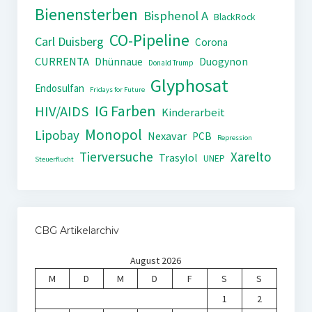
Bienensterben
Bisphenol A
BlackRock
CO-Pipeline
Carl Duisberg
Corona
CURRENTA
Dhünnaue
Duogynon
Donald Trump
Glyphosat
Endosulfan
Fridays for Future
IG Farben
HIV/AIDS
Kinderarbeit
Monopol
Lipobay
Nexavar
PCB
Repression
Tierversuche
Xarelto
Trasylol
UNEP
Steuerflucht
CBG Artikelarchiv
August 2026
M
D
M
D
F
S
S
1
2