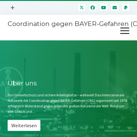
Menü
+
öffnen
Coordination gegen BAYER-Gefahren (
Mitmachen
Menü
Newsletter
öffnen
Presse
Kampagnen
Über uns
BAYER-Hauptversammlungen
Kontakt
Stichwort BAYER
Impressum
Über uns
Jahrestagung
Störfälle
Für Umweltschutz und sichere Arbeitsplätze – weltweit! Das internationale
Netzwerk der Coordination gegen BAYER-Gefahren (CBG) organisiert seit 1978
SPENDEN
erfolgreich Widerstand gegen einen der großen Konzerne der Welt. Rund um
den Globus und…
Weiterlesen