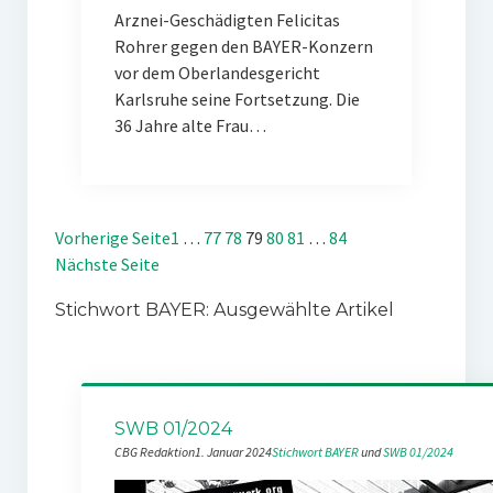
Arznei-Geschädigten Felicitas
Rohrer gegen den BAYER-Konzern
vor dem Oberlandesgericht
Karlsruhe seine Fortsetzung. Die
36 Jahre alte Frau…
Vorherige Seite
1
…
77
78
79
80
81
…
84
Nächste Seite
Stichwort BAYER: Ausgewählte Artikel
SWB 01/2024
CBG Redaktion
1. Januar 2024
Stichwort BAYER
 und 
SWB 01/2024