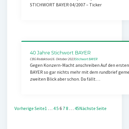
STICHWORT BAYER 04/2007 – Ticker
40 Jahre Stichwort BAYER
CBG Redaktion
16. Oktober 2023
Stichwort BAYER
Gegen Konzern-Macht anschreiben Auf den ersten 
BAYER so gar nichts mehr mit dem rundbrief gemei
zweiten Blick aber schon. Da fällt…
Vorherige Seite
1
…
4
5
6
7
8
…
45
Nächste Seite