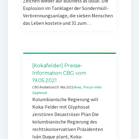
Zeichen wieder auf Business as usual. Die
Explosion im Tanklager der Sondermüll-
Verbrennungsanlage, die sieben Menschen
das Leben kostete und 31 zum…
[Kokafelder] Presse-
Information CBG vom
19.05.2021
CBG Redaktion
19. Mai 2021
News
, 
Presse-Infos
Glyphosat
Kolumbianische Regierung will
Koka-Felder mit Glyphosat
zerstören Desaströser Plan Die
kolumbianische Regierung des
rechtskonservativen Präsidenten
Iván Duque plant, Koka-