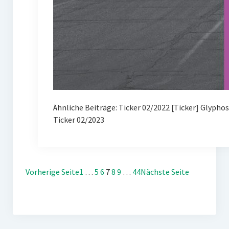
Ähnliche Beiträge: Ticker 02/2022 [Ticker] Glypho
Ticker 02/2023
Vorherige Seite
1
…
5
6
7
8
9
…
44
Nächste Seite