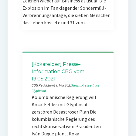
Zeichen wieder auf Business as usual. Die
Explosion im Tanklager der Sondermüll-
Verbrennungsanlage, die sieben Menschen
das Leben kostete und 31 zum…
[Kokafelder] Presse-
Information CBG vom
19.05.2021
CBG Redaktion
19. Mai 2021
News
, 
Presse-Infos
Glyphosat
Kolumbianische Regierung will
Koka-Felder mit Glyphosat
zerstören Desaströser Plan Die
kolumbianische Regierung des
rechtskonservativen Präsidenten
Iván Duque plant, Koka-