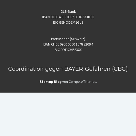
GLS-Bank
IBAN DE88 4306 0967 8016 5330 00
BIC GENODEM1GLS
Postfinance (Schweiz)
IBAN CH06 0900 0000 1578 8209 4
BIC POFICHBEXXX
Coordination gegen BAYER-Gefahren (CBG)
Startup Blog
von Compete Themes.