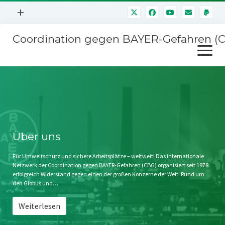
Menü
+
öffnen
Coordination gegen BAYER-Gefahren (
Mitmachen
Menü
Newsletter
öffnen
Presse
Kampagnen
Über uns
BAYER-Hauptversammlungen
Kontakt
Stichwort BAYER
Impressum
Über uns
Jahrestagung
Störfälle
Für Umweltschutz und sichere Arbeitsplätze – weltweit! Das internationale
Netzwerk der Coordination gegen BAYER-Gefahren (CBG) organisiert seit 1978
SPENDEN
erfolgreich Widerstand gegen einen der großen Konzerne der Welt. Rund um
den Globus und…
Weiterlesen