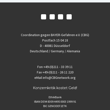
Coordination gegen BAYER-Gefahren e.V. (CBG)
Postfach 15 04 18
D - 40081 Düsseldorf
Deutschland / Germany / Alemania
Fon
+49-(0)211 - 33 39 11
Fax
+49-(0)211 - 26 11 220
eMail
info@CBGnetwork.org
Konzernkritik kostet Geld!
EthikBank
IBAN DE94 8309 4495 0003 1999 91
BIC GENODEF1ETK