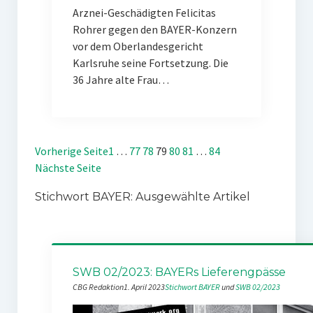
Arznei-Geschädigten Felicitas
Rohrer gegen den BAYER-Konzern
vor dem Oberlandesgericht
Karlsruhe seine Fortsetzung. Die
36 Jahre alte Frau…
Vorherige Seite
1
…
77
78
79
80
81
…
84
Nächste Seite
Stichwort BAYER: Ausgewählte Artikel
SWB 02/2023: BAYERs Lieferengpässe
CBG Redaktion
1. April 2023
Stichwort BAYER
 und 
SWB 02/2023