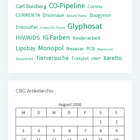
CO-Pipeline
Carl Duisberg
Corona
CURRENTA
Dhünnaue
Duogynon
Donald Trump
Glyphosat
Endosulfan
Fridays for Future
IG Farben
HIV/AIDS
Kinderarbeit
Monopol
Lipobay
Nexavar
PCB
Repression
Tierversuche
Xarelto
Trasylol
UNEP
Steuerflucht
CBG Artikelarchiv
August 2026
M
D
M
D
F
S
S
1
2
3
4
5
6
7
8
9
10
11
12
13
14
15
16