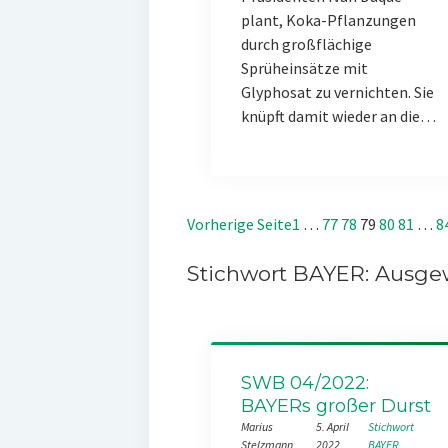
plant, Koka-Pflanzungen
durch großflächige
Sprüheinsätze mit
Glyphosat zu vernichten. Sie
knüpft damit wieder an die…
Vorherige Seite
1
…
77
78
79
80
81
…
8
Stichwort BAYER: Ausgew
SWB 04/2022:
BAYERs großer Durst
Marius
5. April
Stichwort
Stelzmann
2022
BAYER