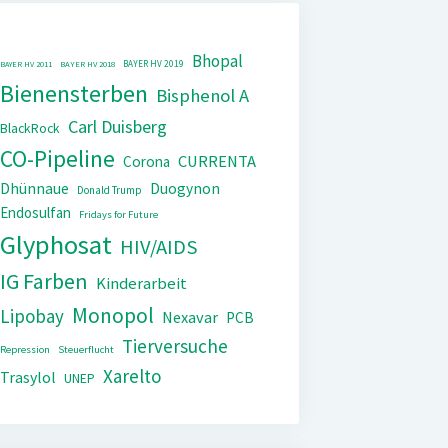
Bhopal
BAYER HV 2019
BAYER HV 2011
BAYER HV 2018
Bienensterben
Bisphenol A
Carl Duisberg
BlackRock
CO-Pipeline
CURRENTA
Corona
Dhünnaue
Duogynon
Donald Trump
Endosulfan
Fridays for Future
Glyphosat
HIV/AIDS
IG Farben
Kinderarbeit
Monopol
Lipobay
Nexavar
PCB
Tierversuche
Repression
Steuerflucht
Xarelto
Trasylol
UNEP