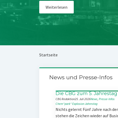
Weiterlesen
Startseite
News und Presse-Infos
Die CBG zum 5. Jahrestag
CBG Redaktion
25. Juli 2026
News
, 
Presse-Infos
Chem“park“
Explosion
Jahrestag
Nichts gelernt Fünf Jahre nach d
stehen die Zeichen wieder auf Busi