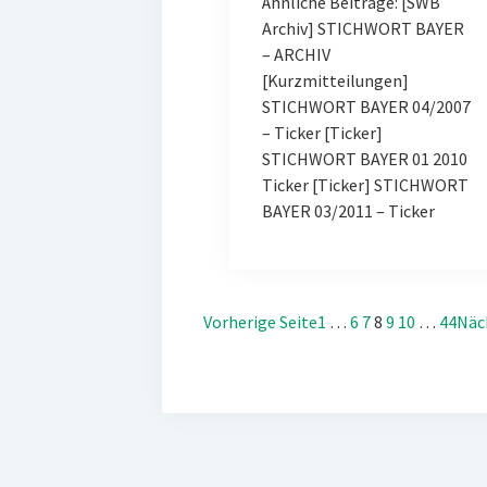
Ähnliche Beiträge: [SWB
Archiv] STICHWORT BAYER
– ARCHIV
[Kurzmitteilungen]
STICHWORT BAYER 04/2007
– Ticker [Ticker]
STICHWORT BAYER 01 2010
Ticker [Ticker] STICHWORT
BAYER 03/2011 – Ticker
Vorherige Seite
1
…
6
7
8
9
10
…
44
Näc