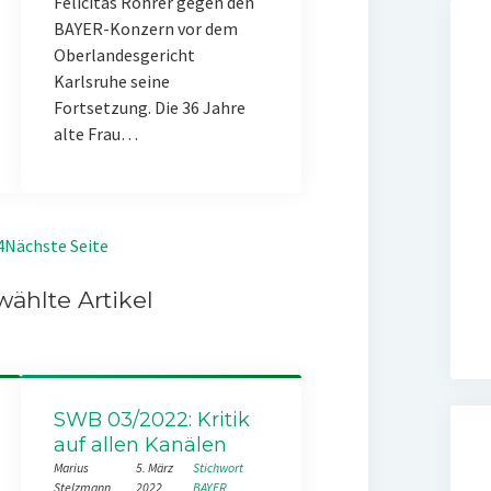
Felicitas Rohrer gegen den
BAYER-Konzern vor dem
Oberlandesgericht
Karlsruhe seine
Fortsetzung. Die 36 Jahre
alte Frau…
4
Nächste Seite
ählte Artikel
SWB 03/2022: Kritik
auf allen Kanälen
Marius
5. März
Stichwort
Stelzmann
2022
BAYER