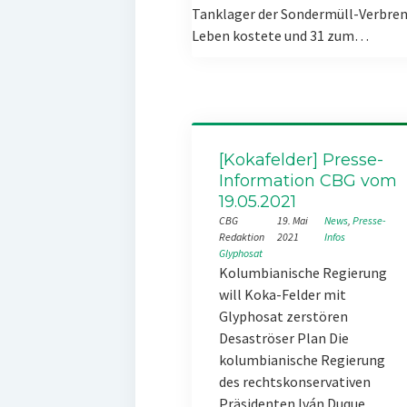
Tanklager der Sondermüll-Verbren
Leben kostete und 31 zum…
[Kokafelder] Presse-
Information CBG vom
19.05.2021
CBG
19. Mai
News
, 
Presse-
Redaktion
2021
Infos
Glyphosat
Kolumbianische Regierung
will Koka-Felder mit
Glyphosat zerstören
Desaströser Plan Die
kolumbianische Regierung
des rechtskonservativen
Präsidenten Iván Duque