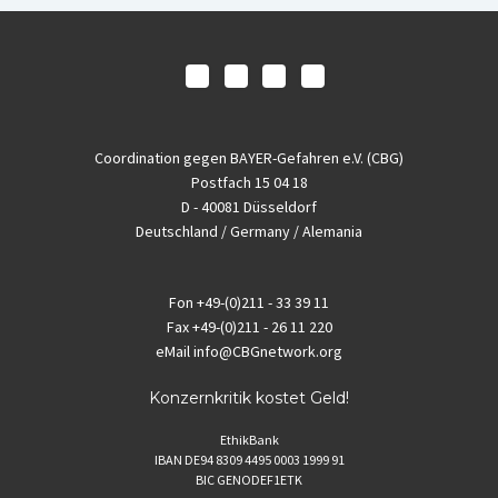
Coordination gegen BAYER-Gefahren e.V. (CBG)
Postfach 15 04 18
D - 40081 Düsseldorf
Deutschland / Germany / Alemania
Fon
+49-(0)211 - 33 39 11
Fax
+49-(0)211 - 26 11 220
eMail
info@CBGnetwork.org
Konzernkritik kostet Geld!
EthikBank
IBAN DE94 8309 4495 0003 1999 91
BIC GENODEF1ETK