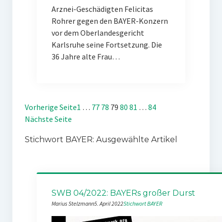
Arznei-Geschädigten Felicitas
Rohrer gegen den BAYER-Konzern
vor dem Oberlandesgericht
Karlsruhe seine Fortsetzung. Die
36 Jahre alte Frau…
Vorherige Seite
1
…
77
78
79
80
81
…
84
Nächste Seite
Stichwort BAYER: Ausgewählte Artikel
SWB 04/2022: BAYERs großer Durst
Marius Stelzmann
5. April 2022
Stichwort BAYER