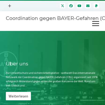
Menü
+
öffnen
Coordination gegen BAYER-Gefahren (
Mitmachen
Menü
Newsletter
öffnen
Presse
Kampagnen
Über uns
BAYER-Hauptversammlungen
Kontakt
Stichwort BAYER
Impressum
Über uns
Jahrestagung
Störfälle
Für Umweltschutz und sichere Arbeitsplätze – weltweit! Das internationale
Netzwerk der Coordination gegen BAYER-Gefahren (CBG) organisiert seit 1978
SPENDEN
erfolgreich Widerstand gegen einen der großen Konzerne der Welt. Rund um
den Globus und…
Weiterlesen