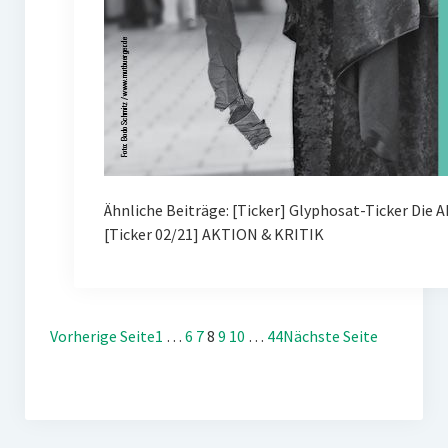
Ähnliche Beiträge: [Ticker] Glyphosat-Ticker Die 
[Ticker 02/21] AKTION & KRITIK
Vorherige Seite
1
…
6
7
8
9
10
…
44
Nächste Seite