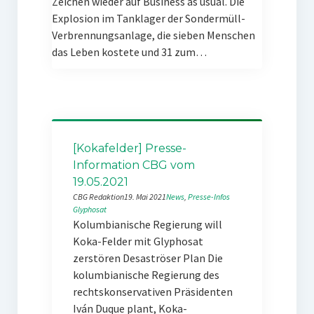
Zeichen wieder auf Business as usual. Die
Explosion im Tanklager der Sondermüll-
Verbrennungsanlage, die sieben Menschen
das Leben kostete und 31 zum…
[Kokafelder] Presse-
Information CBG vom
19.05.2021
CBG Redaktion
19. Mai 2021
News
, 
Presse-Infos
Glyphosat
Kolumbianische Regierung will
Koka-Felder mit Glyphosat
zerstören Desaströser Plan Die
kolumbianische Regierung des
rechtskonservativen Präsidenten
Iván Duque plant, Koka-