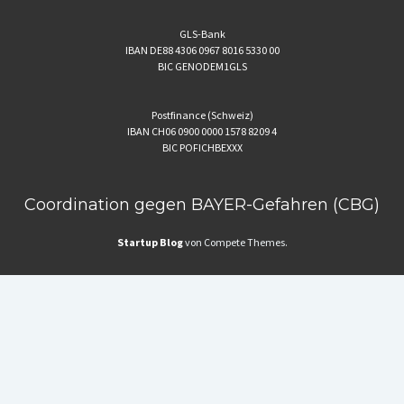
GLS-Bank
IBAN DE88 4306 0967 8016 5330 00
BIC GENODEM1GLS
Postfinance (Schweiz)
IBAN CH06 0900 0000 1578 8209 4
BIC POFICHBEXXX
Coordination gegen BAYER-Gefahren (CBG)
Startup Blog
von Compete Themes.