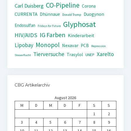
CO-Pipeline
Carl Duisberg
Corona
CURRENTA
Dhünnaue
Duogynon
Donald Trump
Glyphosat
Endosulfan
Fridays for Future
IG Farben
HIV/AIDS
Kinderarbeit
Monopol
Lipobay
Nexavar
PCB
Repression
Tierversuche
Xarelto
Trasylol
UNEP
Steuerflucht
CBG Artikelarchiv
August 2026
M
D
M
D
F
S
S
1
2
3
4
5
6
7
8
9
10
11
12
13
14
15
16