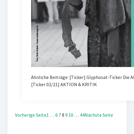
Ähnliche Beiträge: [Ticker] Glyphosat-Ticker Die 
[Ticker 02/21] AKTION & KRITIK
Vorherige Seite
1
…
6
7
8
9
10
…
44
Nächste Seite