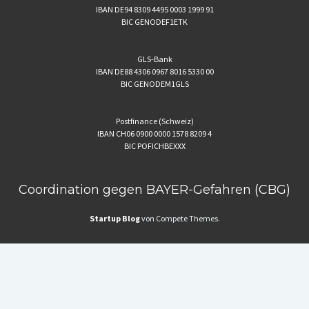
IBAN DE94 8309 4495 0003 1999 91
BIC GENODEF1ETK
GLS-Bank
IBAN DE88 4306 0967 8016 5330 00
BIC GENODEM1GLS
Postfinance (Schweiz)
IBAN CH06 0900 0000 1578 8209 4
BIC POFICHBEXXX
Coordination gegen BAYER-Gefahren (CBG)
Startup Blog
von Compete Themes.