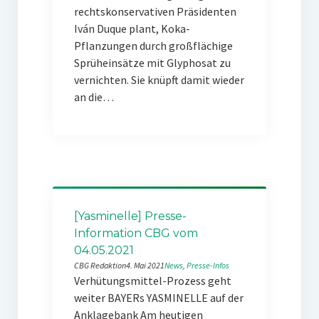
rechtskonservativen Präsidenten
Iván Duque plant, Koka-
Pflanzungen durch großflächige
Sprüheinsätze mit Glyphosat zu
vernichten. Sie knüpft damit wieder
an die…
[Yasminelle] Presse-
Information CBG vom
04.05.2021
CBG Redaktion
4. Mai 2021
News
, 
Presse-Infos
Verhütungsmittel-Prozess geht
weiter BAYERs YASMINELLE auf der
Anklagebank Am heutigen