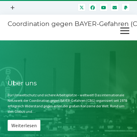
Menü
+
öffnen
Coordination gegen BAYER-Gefahren (
Mitmachen
Menü
Newsletter
öffnen
Presse
Kampagnen
Über uns
BAYER-Hauptversammlungen
Kontakt
Stichwort BAYER
Impressum
Über uns
Jahrestagung
Störfälle
Für Umweltschutz und sichere Arbeitsplätze – weltweit! Das internationale
Netzwerk der Coordination gegen BAYER-Gefahren (CBG) organisiert seit 1978
SPENDEN
erfolgreich Widerstand gegen einen der großen Konzerne der Welt. Rund um
den Globus und…
Weiterlesen