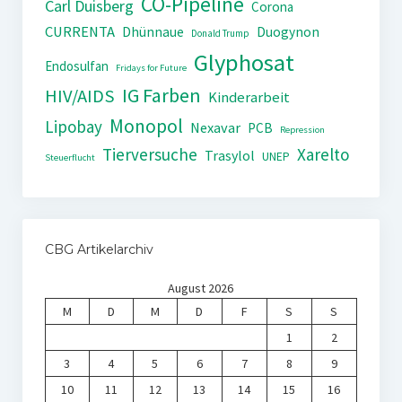
CO-Pipeline
Carl Duisberg
Corona
CURRENTA
Dhünnaue
Duogynon
Donald Trump
Glyphosat
Endosulfan
Fridays for Future
IG Farben
HIV/AIDS
Kinderarbeit
Monopol
Lipobay
Nexavar
PCB
Repression
Tierversuche
Xarelto
Trasylol
UNEP
Steuerflucht
CBG Artikelarchiv
August 2026
M
D
M
D
F
S
S
1
2
3
4
5
6
7
8
9
10
11
12
13
14
15
16