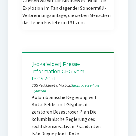
Zeichen wieder auf Business as usual. Die
Explosion im Tanklager der Sondermüll-
Verbrennungsanlage, die sieben Menschen
das Leben kostete und 31 zum…
[Kokafelder] Presse-
Information CBG vom
19.05.2021
CBG Redaktion
19. Mai 2021
News
, 
Presse-Infos
Glyphosat
Kolumbianische Regierung will
Koka-Felder mit Glyphosat
zerstören Desaströser Plan Die
kolumbianische Regierung des
rechtskonservativen Präsidenten
Iván Duque plant, Koka-