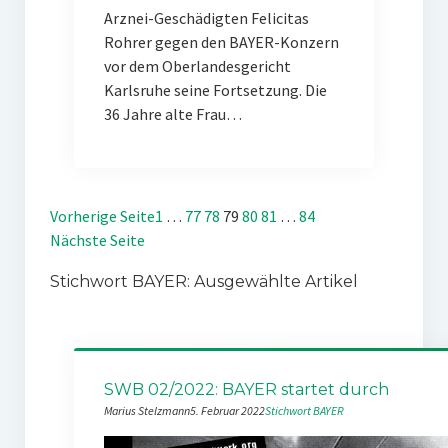
Arznei-Geschädigten Felicitas
Rohrer gegen den BAYER-Konzern
vor dem Oberlandesgericht
Karlsruhe seine Fortsetzung. Die
36 Jahre alte Frau…
Vorherige Seite
1
…
77
78
79
80
81
…
84
Nächste Seite
Stichwort BAYER: Ausgewählte Artikel
SWB 02/2022: BAYER startet durch
Marius Stelzmann
5. Februar 2022
Stichwort BAYER