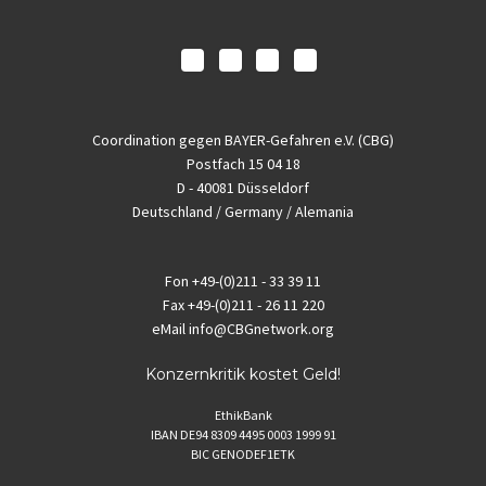
Coordination gegen BAYER-Gefahren e.V. (CBG)
Postfach 15 04 18
D - 40081 Düsseldorf
Deutschland / Germany / Alemania
Fon
+49-(0)211 - 33 39 11
Fax
+49-(0)211 - 26 11 220
eMail
info@CBGnetwork.org
Konzernkritik kostet Geld!
EthikBank
IBAN DE94 8309 4495 0003 1999 91
BIC GENODEF1ETK