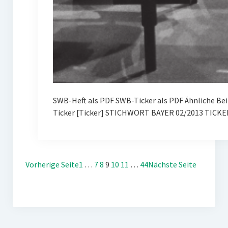
SWB-Heft als PDF SWB-Ticker als PDF Ähnliche Be
Ticker [Ticker] STICHWORT BAYER 02/2013 TICKE
Vorherige Seite
1
…
7
8
9
10
11
…
44
Nächste Seite