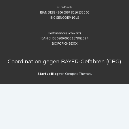
GLS-Bank
IBAN DE88 4306 0967 8016 5330 00
BIC GENODEM1GLS
Postfinance (Schweiz)
IBAN CH06 0900 0000 1578 8209 4
BIC POFICHBEXXX
Coordination gegen BAYER-Gefahren (CBG)
Startup Blog
von Compete Themes.