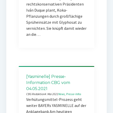
rechtskonservativen Präsidenten
Iván Duque plant, Koka-
Pflanzungen durch großflächige
Sprüheinsätze mit Glyphosat zu
vernichten. Sie knüpft damit wieder
an die…
[Yasminelle] Presse-
Information CBG vom
04.05.2021
CBG Redaktion
4. Mai 2021
News
, 
Presse-Infos
Verhütungsmittel-Prozess geht
weiter BAYERs YASMINELLE auf der
Anklagebank Am heutigen