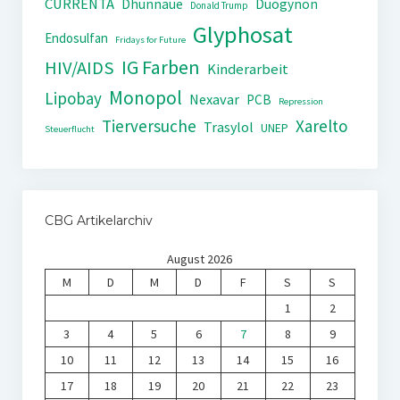
CURRENTA
Dhünnaue
Duogynon
Donald Trump
Glyphosat
Endosulfan
Fridays for Future
IG Farben
HIV/AIDS
Kinderarbeit
Monopol
Lipobay
Nexavar
PCB
Repression
Tierversuche
Xarelto
Trasylol
UNEP
Steuerflucht
CBG Artikelarchiv
August 2026
M
D
M
D
F
S
S
1
2
3
4
5
6
7
8
9
10
11
12
13
14
15
16
17
18
19
20
21
22
23