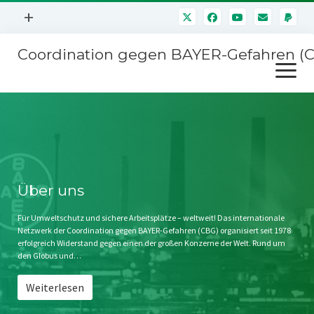
Menü
+
öffnen
Coordination gegen BAYER-Gefahren (
Mitmachen
Menü
Newsletter
öffnen
Presse
Kampagnen
Über uns
BAYER-Hauptversammlungen
Kontakt
Stichwort BAYER
Impressum
Über uns
Jahrestagung
Störfälle
Für Umweltschutz und sichere Arbeitsplätze – weltweit! Das internationale
Netzwerk der Coordination gegen BAYER-Gefahren (CBG) organisiert seit 1978
SPENDEN
erfolgreich Widerstand gegen einen der großen Konzerne der Welt. Rund um
den Globus und…
Weiterlesen