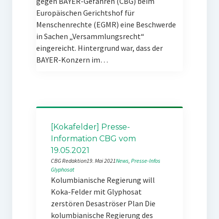
gegen BAYER-Gefahren (CBG) beim
Europäischen Gerichtshof für
Menschenrechte (EGMR) eine Beschwerde
in Sachen „Versammlungsrecht“
eingereicht. Hintergrund war, dass der
BAYER-Konzern im…
[Kokafelder] Presse-
Information CBG vom
19.05.2021
CBG Redaktion
19. Mai 2021
News
, 
Presse-Infos
Glyphosat
Kolumbianische Regierung will
Koka-Felder mit Glyphosat
zerstören Desaströser Plan Die
kolumbianische Regierung des