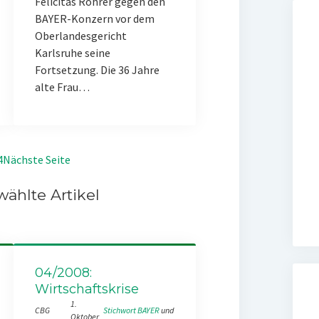
Felicitas Rohrer gegen den
BAYER-Konzern vor dem
Oberlandesgericht
Karlsruhe seine
Fortsetzung. Die 36 Jahre
alte Frau…
4
Nächste Seite
ählte Artikel
04/2008:
Wirtschaftskrise
1.
CBG
Stichwort BAYER
 und 
Oktober