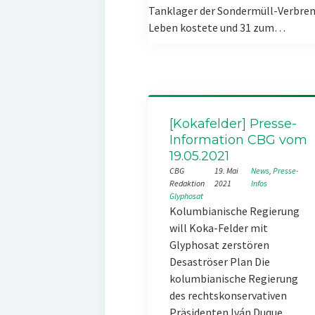
Tanklager der Sondermüll-Verbren
Leben kostete und 31 zum…
[Kokafelder] Presse-
Information CBG vom
19.05.2021
CBG
19. Mai
News
, 
Presse-
Redaktion
2021
Infos
Glyphosat
Kolumbianische Regierung
will Koka-Felder mit
Glyphosat zerstören
Desaströser Plan Die
kolumbianische Regierung
des rechtskonservativen
Präsidenten Iván Duque