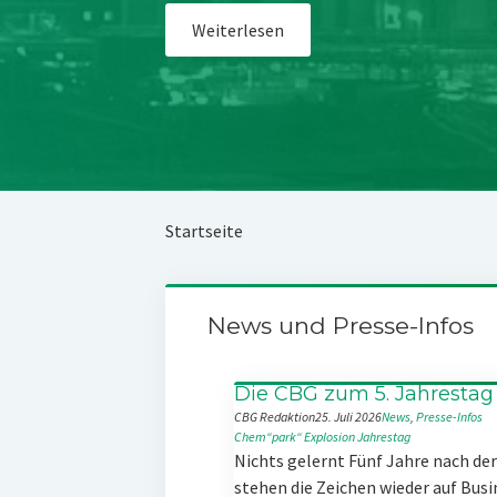
Weiterlesen
Startseite
News und Presse-Infos
Die CBG zum 5. Jahrestag
CBG Redaktion
25. Juli 2026
News
, 
Presse-Infos
Chem“park“
Explosion
Jahrestag
Nichts gelernt Fünf Jahre nach d
stehen die Zeichen wieder auf Busi