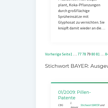
plant, Koka-Pflanzungen
durch großflächige
Sprüheinsätze mit
Glyphosat zu vernichten. Sie
knüpft damit wieder an die…
Vorherige Seite
1
…
77
78
79
80
81
…
8
Stichwort BAYER: Ausgew
01/2009: Pillen-
Patente
1.
CBG
Stichwort BAYER
 und 
Januar