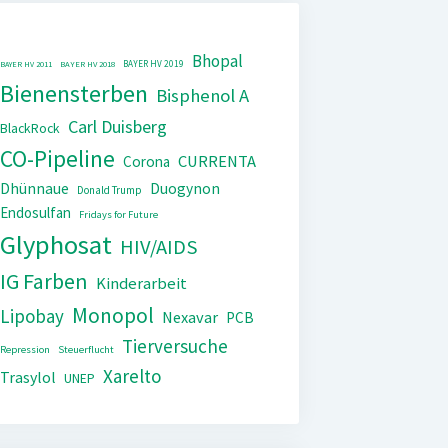
Bhopal
BAYER HV 2019
BAYER HV 2011
BAYER HV 2018
Bienensterben
Bisphenol A
Carl Duisberg
BlackRock
CO-Pipeline
CURRENTA
Corona
Dhünnaue
Duogynon
Donald Trump
Endosulfan
Fridays for Future
Glyphosat
HIV/AIDS
IG Farben
Kinderarbeit
Monopol
Lipobay
Nexavar
PCB
Tierversuche
Repression
Steuerflucht
Xarelto
Trasylol
UNEP