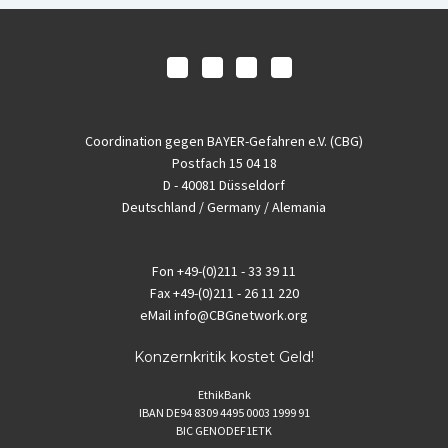
Coordination gegen BAYER-Gefahren e.V. (CBG)
Postfach 15 04 18
D - 40081 Düsseldorf
Deutschland / Germany / Alemania
Fon
+49-(0)211 - 33 39 11
Fax
+49-(0)211 - 26 11 220
eMail
info@CBGnetwork.org
Konzernkritik kostet Geld!
EthikBank
IBAN DE94 8309 4495 0003 1999 91
BIC GENODEF1ETK