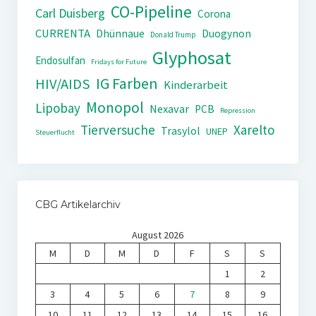
CO-Pipeline
Carl Duisberg
Corona
CURRENTA
Dhünnaue
Duogynon
Donald Trump
Glyphosat
Endosulfan
Fridays for Future
IG Farben
HIV/AIDS
Kinderarbeit
Monopol
Lipobay
Nexavar
PCB
Repression
Tierversuche
Xarelto
Trasylol
UNEP
Steuerflucht
CBG Artikelarchiv
August 2026
M
D
M
D
F
S
S
1
2
3
4
5
6
7
8
9
10
11
12
13
14
15
16