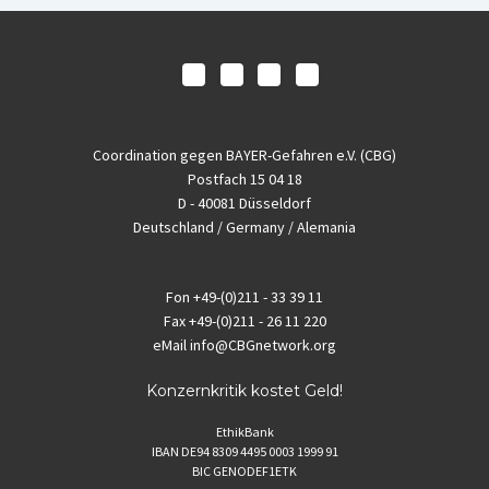
Coordination gegen BAYER-Gefahren e.V. (CBG)
Postfach 15 04 18
D - 40081 Düsseldorf
Deutschland / Germany / Alemania
Fon
+49-(0)211 - 33 39 11
Fax
+49-(0)211 - 26 11 220
eMail
info@CBGnetwork.org
Konzernkritik kostet Geld!
EthikBank
IBAN DE94 8309 4495 0003 1999 91
BIC GENODEF1ETK