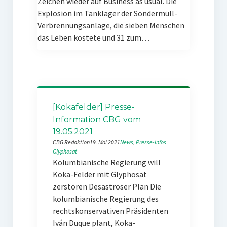
Zeichen wieder auf Business as usual. Die
Explosion im Tanklager der Sondermüll-
Verbrennungsanlage, die sieben Menschen
das Leben kostete und 31 zum…
[Kokafelder] Presse-
Information CBG vom
19.05.2021
CBG Redaktion
19. Mai 2021
News
, 
Presse-Infos
Glyphosat
Kolumbianische Regierung will
Koka-Felder mit Glyphosat
zerstören Desaströser Plan Die
kolumbianische Regierung des
rechtskonservativen Präsidenten
Iván Duque plant, Koka-