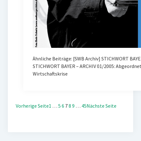
Ähnliche Beiträge: [SWB Archiv] STICHWORT BAYE
STICHWORT BAYER – ARCHIV 01/2005: Abgeordnete
Wirtschaftskrise
Vorherige Seite
1
…
5
6
7
8
9
…
45
Nächste Seite