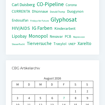
CO-Pipeline
Carl Duisberg
Corona
CURRENTA
Dhünnaue
Duogynon
Donald Trump
Glyphosat
Endosulfan
Fridays for Future
IG Farben
HIV/AIDS
Kinderarbeit
Monopol
Lipobay
Nexavar
PCB
Repression
Tierversuche
Xarelto
Trasylol
UNEP
Steuerflucht
CBG Artikelarchiv
August 2026
M
D
M
D
F
S
S
1
2
3
4
5
6
7
8
9
10
11
12
13
14
15
16