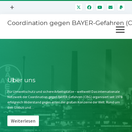
Menü
+
öffnen
Coordination gegen BAYER-Gefahren (
Mitmachen
Menü
Newsletter
öffnen
Presse
Kampagnen
Über uns
BAYER-Hauptversammlungen
Kontakt
Stichwort BAYER
Impressum
Über uns
Jahrestagung
Störfälle
Für Umweltschutz und sichere Arbeitsplätze – weltweit! Das internationale
Netzwerk der Coordination gegen BAYER-Gefahren (CBG) organisiert seit 1978
SPENDEN
erfolgreich Widerstand gegen einen der großen Konzerne der Welt. Rund um
den Globus und…
Weiterlesen