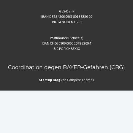
GLS-Bank
IBAN DE88 4306 0967 8016 5330 00
BIC GENODEM1GLS
Postfinance (Schweiz)
IBAN CH06 0900 0000 1578 8209 4
BIC POFICHBEXXX
Coordination gegen BAYER-Gefahren (CBG)
Startup Blog
von Compete Themes.