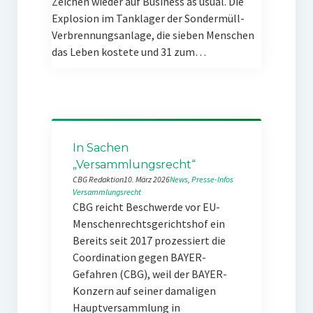
Zeichen wieder auf Business as usual. Die
Explosion im Tanklager der Sondermüll-
Verbrennungsanlage, die sieben Menschen
das Leben kostete und 31 zum…
In Sachen
„Versammlungsrecht“
CBG Redaktion
10. März 2026
News
, 
Presse-Infos
Versammlungsrecht
CBG reicht Beschwerde vor EU-
Menschenrechtsgerichtshof ein
Bereits seit 2017 prozessiert die
Coordination gegen BAYER-
Gefahren (CBG), weil der BAYER-
Konzern auf seiner damaligen
Hauptversammlung in