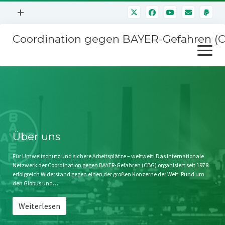
Menü
+
öffnen
Coordination gegen BAYER-Gefahren (
Mitmachen
Menü
Newsletter
öffnen
Presse
Kampagnen
Über uns
BAYER-Hauptversammlungen
Kontakt
Stichwort BAYER
Impressum
Über uns
Jahrestagung
Störfälle
Für Umweltschutz und sichere Arbeitsplätze – weltweit! Das internationale
Netzwerk der Coordination gegen BAYER-Gefahren (CBG) organisiert seit 1978
SPENDEN
erfolgreich Widerstand gegen einen der großen Konzerne der Welt. Rund um
den Globus und…
Weiterlesen