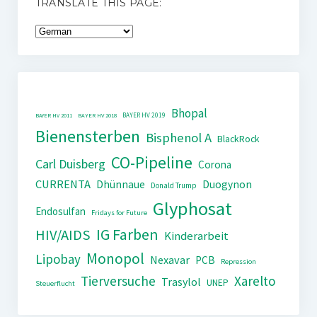
TRANSLATE THIS PAGE:
Bhopal
BAYER HV 2019
BAYER HV 2011
BAYER HV 2018
Bienensterben
Bisphenol A
BlackRock
CO-Pipeline
Carl Duisberg
Corona
CURRENTA
Dhünnaue
Duogynon
Donald Trump
Glyphosat
Endosulfan
Fridays for Future
IG Farben
HIV/AIDS
Kinderarbeit
Monopol
Lipobay
Nexavar
PCB
Repression
Tierversuche
Xarelto
Trasylol
UNEP
Steuerflucht