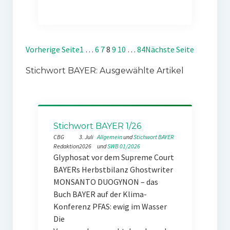
Vorherige Seite
1
…
6
7
8
9
10
…
84
Nächste Seite
Stichwort BAYER: Ausgewählte Artikel
Stichwort BAYER 1/26
CBG
3. Juli
Allgemein
 und 
Stichwort BAYER
Redaktion
2026
und 
SWB 01/2026
Glyphosat vor dem Supreme Court
BAYERs Herbstbilanz Ghostwriter
MONSANTO DUOGYNON – das
Buch BAYER auf der Klima-
Konferenz PFAS: ewig im Wasser
Die