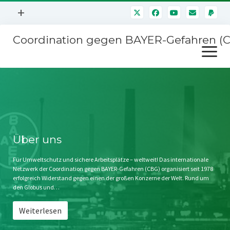
Menü
+
öffnen
Coordination gegen BAYER-Gefahren (
Mitmachen
Menü
Newsletter
öffnen
Presse
Kampagnen
Über uns
BAYER-Hauptversammlungen
Kontakt
Stichwort BAYER
Impressum
Über uns
Jahrestagung
Störfälle
Für Umweltschutz und sichere Arbeitsplätze – weltweit! Das internationale
Netzwerk der Coordination gegen BAYER-Gefahren (CBG) organisiert seit 1978
SPENDEN
erfolgreich Widerstand gegen einen der großen Konzerne der Welt. Rund um
den Globus und…
Weiterlesen