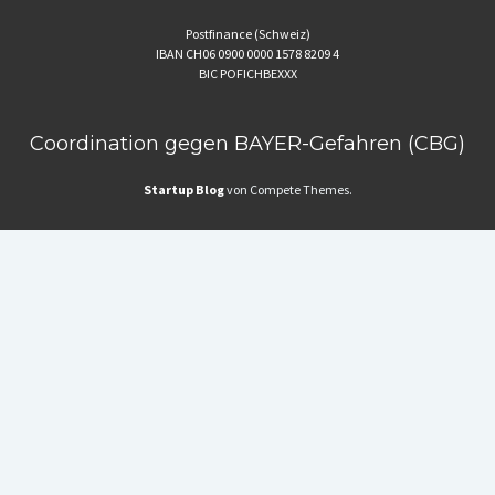
Postfinance (Schweiz)
IBAN CH06 0900 0000 1578 8209 4
BIC POFICHBEXXX
Coordination gegen BAYER-Gefahren (CBG)
Startup Blog
von Compete Themes.