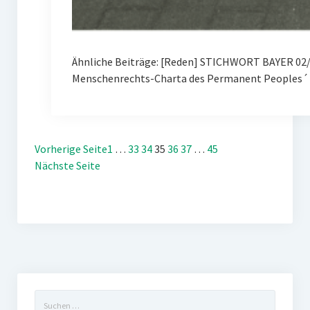
Ähnliche Beiträge: [Reden] STICHWORT BAYER 02/
Menschenrechts-Charta des Permanent Peoples´ 
Vorherige Seite
1
…
33
34
35
36
37
…
45
Nächste Seite
Suchen