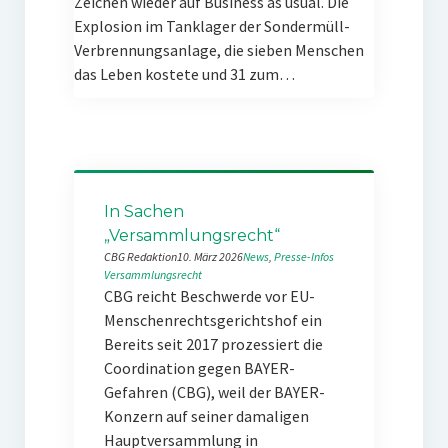
Zeichen wieder auf Business as usual. Die
Explosion im Tanklager der Sondermüll-
Verbrennungsanlage, die sieben Menschen
das Leben kostete und 31 zum…
In Sachen
„Versammlungsrecht“
CBG Redaktion
10. März 2026
News
, 
Presse-Infos
Versammlungsrecht
CBG reicht Beschwerde vor EU-
Menschenrechtsgerichtshof ein
Bereits seit 2017 prozessiert die
Coordination gegen BAYER-
Gefahren (CBG), weil der BAYER-
Konzern auf seiner damaligen
Hauptversammlung in