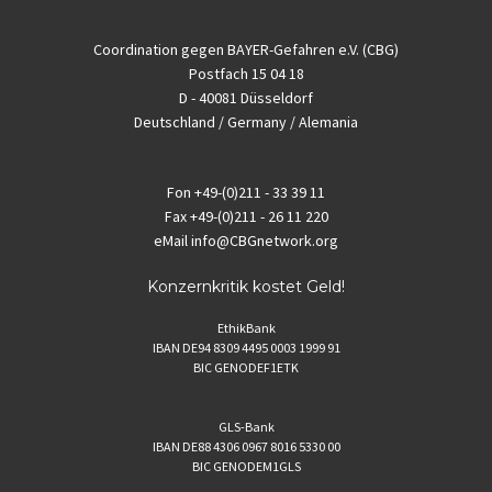
Coordination gegen BAYER-Gefahren e.V. (CBG)
Postfach 15 04 18
D - 40081 Düsseldorf
Deutschland / Germany / Alemania
Fon
+49-(0)211 - 33 39 11
Fax
+49-(0)211 - 26 11 220
eMail
info@CBGnetwork.org
Konzernkritik kostet Geld!
EthikBank
IBAN DE94 8309 4495 0003 1999 91
BIC GENODEF1ETK
GLS-Bank
IBAN DE88 4306 0967 8016 5330 00
BIC GENODEM1GLS