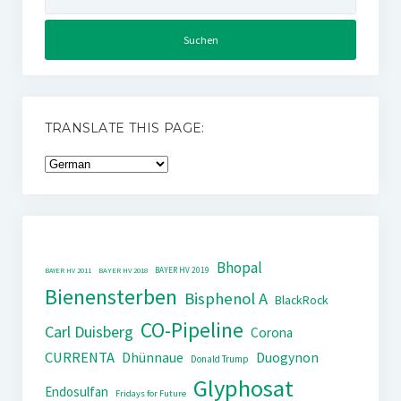
nach:
TRANSLATE THIS PAGE:
Bhopal
BAYER HV 2019
BAYER HV 2011
BAYER HV 2018
Bienensterben
Bisphenol A
BlackRock
CO-Pipeline
Carl Duisberg
Corona
CURRENTA
Dhünnaue
Duogynon
Donald Trump
Glyphosat
Endosulfan
Fridays for Future