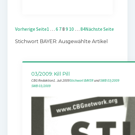
Vorherige Seite
1
…
6
7
8
9
10
…
84
Nächste Seite
Stichwort BAYER: Ausgewählte Artikel
03/2009: Kill Pill
CBG Redaktion
1. Juli 2009
Stichwort BAYER
 und 
SWB 03/2009
SWB 03/2009