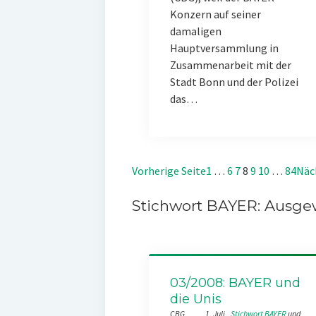
Konzern auf seiner
damaligen
Hauptversammlung in
Zusammenarbeit mit der
Stadt Bonn und der Polizei
das…
Vorherige Seite
1
…
6
7
8
9
10
…
84
Näc
Stichwort BAYER: Ausgew
03/2008: BAYER und
die Unis
CBG
1. Juli
Stichwort BAYER
 und 