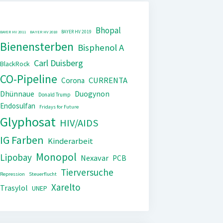
Bhopal
BAYER HV 2019
BAYER HV 2011
BAYER HV 2018
Bienensterben
Bisphenol A
Carl Duisberg
BlackRock
CO-Pipeline
CURRENTA
Corona
Dhünnaue
Duogynon
Donald Trump
Endosulfan
Fridays for Future
Glyphosat
HIV/AIDS
IG Farben
Kinderarbeit
Monopol
Lipobay
Nexavar
PCB
Tierversuche
Repression
Steuerflucht
Xarelto
Trasylol
UNEP