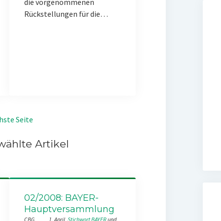
die vorgenommenen
Rückstellungen für die…
hste Seite
ählte Artikel
02/2008: BAYER-
Hauptversammlung
CBG
1. April
Stichwort BAYER
 und 