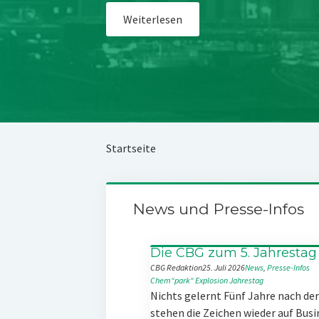
Weiterlesen
Startseite
News und Presse-Infos
Die CBG zum 5. Jahrestag
CBG Redaktion
25. Juli 2026
News
, 
Presse-Infos
Chem“park“
Explosion
Jahrestag
Nichts gelernt Fünf Jahre nach d
stehen die Zeichen wieder auf Busi