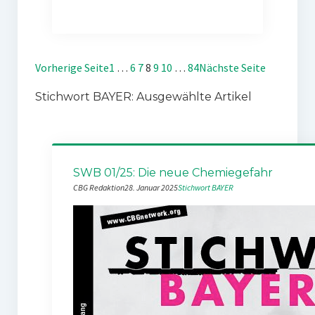
Vorherige Seite
1
…
6
7
8
9
10
…
84
Nächste Seite
Stichwort BAYER: Ausgewählte Artikel
SWB 01/25: Die neue Chemiegefahr
CBG Redaktion
28. Januar 2025
Stichwort BAYER