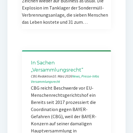
Zeichen wieder auf Business as usual. Die
Explosion im Tanklager der Sondermüll-
Verbrennungsanlage, die sieben Menschen
das Leben kostete und 31 zum…
In Sachen
„Versammlungsrecht“
CBG Redaktion
10. März 2026
News
, 
Presse-Infos
Versammlungsrecht
CBG reicht Beschwerde vor EU-
Menschenrechtsgerichtshof ein
Bereits seit 2017 prozessiert die
Coordination gegen BAYER-
Gefahren (CBG), weil der BAYER-
Konzern auf seiner damaligen
Hauptversammlung in