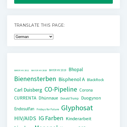
TRANSLATE THIS PAGE:
Bhopal
BAYER HV 2019
BAYER HV 2011
BAYER HV 2018
Bienensterben
Bisphenol A
BlackRock
CO-Pipeline
Carl Duisberg
Corona
CURRENTA
Dhünnaue
Duogynon
Donald Trump
Glyphosat
Endosulfan
Fridays for Future
IG Farben
HIV/AIDS
Kinderarbeit