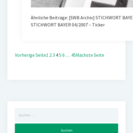
Ähnliche Beiträge: [SWB Archiv] STICHWORT BAY
STICHWORT BAYER 04/2007 – Ticker
Vorherige Seite
1
2
3
4
5
6
…
45
Nächste Seite
Suchen
nach: