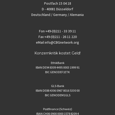
Postfach 15 04 18
D - 40081 Düsseldorf
Deutschland / Germany / Alemania
Fon
+49-(0)211 - 33 39 11
Fax
+49-(0)211 - 26 11 220
eMail
info@CBGnetwork.org
Konzernkritik kostet Geld!
EthikBank
IBAN DE94 8309 4495 0003 1999 91
BIC GENODEF1ETK
GLS-Bank
IBAN DE88 4306 0967 8016 5330 00
BIC GENODEM1GLS
Postfinance (Schweiz)
IBAN CH06 0900 0000 1578 8209 4