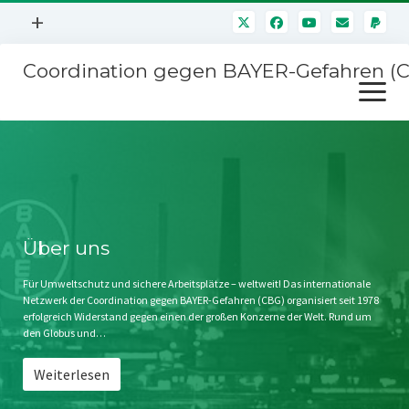
Menü
+
öffnen
Coordination gegen BAYER-Gefahren (
Mitmachen
Menü
Newsletter
öffnen
Presse
Kampagnen
Über uns
BAYER-Hauptversammlungen
Kontakt
Stichwort BAYER
Impressum
Über uns
Jahrestagung
Störfälle
Für Umweltschutz und sichere Arbeitsplätze – weltweit! Das internationale
Netzwerk der Coordination gegen BAYER-Gefahren (CBG) organisiert seit 1978
SPENDEN
erfolgreich Widerstand gegen einen der großen Konzerne der Welt. Rund um
den Globus und…
Weiterlesen