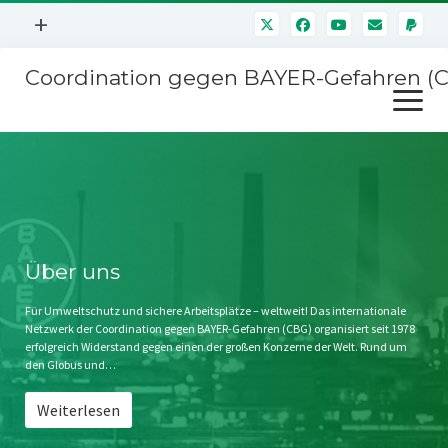
Menü
+
öffnen
Coordination gegen BAYER-Gefahren (
Mitmachen
Menü
Newsletter
öffnen
Presse
Kampagnen
Über uns
BAYER-Hauptversammlungen
Kontakt
Stichwort BAYER
Impressum
Über uns
Jahrestagung
Störfälle
Für Umweltschutz und sichere Arbeitsplätze – weltweit! Das internationale
Netzwerk der Coordination gegen BAYER-Gefahren (CBG) organisiert seit 1978
SPENDEN
erfolgreich Widerstand gegen einen der großen Konzerne der Welt. Rund um
den Globus und…
Weiterlesen