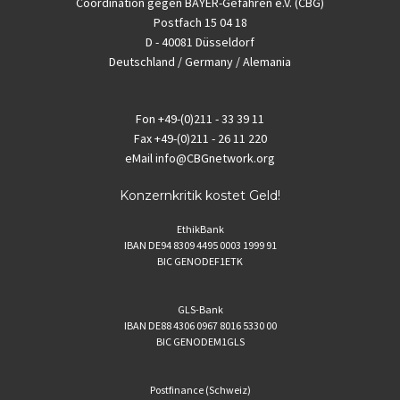
Coordination gegen BAYER-Gefahren e.V. (CBG)
Postfach 15 04 18
D - 40081 Düsseldorf
Deutschland / Germany / Alemania
Fon
+49-(0)211 - 33 39 11
Fax
+49-(0)211 - 26 11 220
eMail
info@CBGnetwork.org
Konzernkritik kostet Geld!
EthikBank
IBAN DE94 8309 4495 0003 1999 91
BIC GENODEF1ETK
GLS-Bank
IBAN DE88 4306 0967 8016 5330 00
BIC GENODEM1GLS
Postfinance (Schweiz)