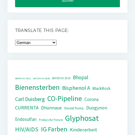
TRANSLATE THIS PAGE:
Bhopal
BAYER HV 2019
BAYER HV 2011
BAYER HV 2018
Bienensterben
Bisphenol A
BlackRock
CO-Pipeline
Carl Duisberg
Corona
CURRENTA
Dhünnaue
Duogynon
Donald Trump
Glyphosat
Endosulfan
Fridays for Future
IG Farben
HIV/AIDS
Kinderarbeit