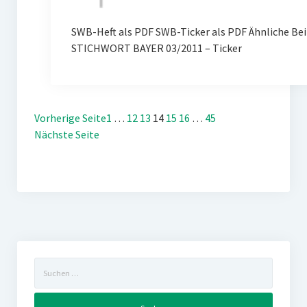
SWB-Heft als PDF SWB-Ticker als PDF Ähnliche Bei
STICHWORT BAYER 03/2011 – Ticker
Vorherige Seite
1
…
12
13
14
15
16
…
45
Nächste Seite
Suchen
nach: