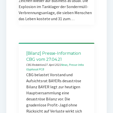
Zeichen wieder auf Business as usual. Die
Explosion im Tanklager der Sondermüll-
Verbrennungsanlage, die sieben Menschen
das Leben kostete und 31 zum…
[Bilanz] Presse-Information
CBG vom 27.04.21
CBG Redaktion
27. April 2021
News
, 
Presse-Infos
Glyphosat
PCB
CBG belastet Vorstand und
Aufsichtsrat BAYERs desaströse
Bilanz BAYER legt zur heutigen
Hauptversammlung eine
desaströse Bilanz vor. Die
gnadenlose Profit-Jagd ohne
Rücksicht auf Verluste wirkt sich