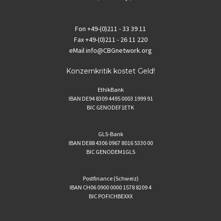
Fon
+49-(0)211 - 33 39 11
Fax
+49-(0)211 - 26 11 220
eMail
info@CBGnetwork.org
Konzernkritik kostet Geld!
EthikBank
IBAN DE94 8309 4495 0003 1999 91
BIC GENODEF1ETK
GLS-Bank
IBAN DE88 4306 0967 8016 5330 00
BIC GENODEM1GLS
Postfinance (Schweiz)
IBAN CH06 0900 0000 1578 8209 4
BIC POFICHBEXXX