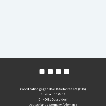
Coordination gegen BAYER-Gefahren e.V. (CBG)
Postfach 15 04 18
D - 40081 Düsseldorf
Deutschland / Germany / Alemania