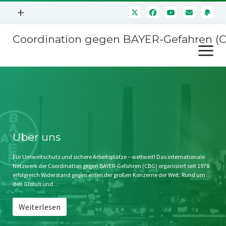
Menü
+
öffnen
Coordination gegen BAYER-Gefahren (
Mitmachen
Menü
Newsletter
öffnen
Presse
Kampagnen
Über uns
BAYER-Hauptversammlungen
Kontakt
Stichwort BAYER
Impressum
Über uns
Jahrestagung
Störfälle
Für Umweltschutz und sichere Arbeitsplätze – weltweit! Das internationale
Netzwerk der Coordination gegen BAYER-Gefahren (CBG) organisiert seit 1978
SPENDEN
erfolgreich Widerstand gegen einen der großen Konzerne der Welt. Rund um
den Globus und…
Weiterlesen