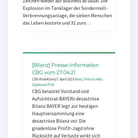
Zeichen wieder auf Business as usual. Die
Explosion im Tanklager der Sondermüll-
Verbrennungsanlage, die sieben Menschen
das Leben kostete und 31 zum…
[Bilanz] Presse-Information
CBG vom 27.04.21
CBG Redaktion
27. April 2021
News
, 
Presse-Infos
Glyphosat
PCB
CBG belastet Vorstand und
Aufsichtsrat BAYERs desaströse
Bilanz BAYER legt zur heutigen
Hauptversammlung eine
desaströse Bilanz vor. Die
gnadenlose Profit-Jagd ohne
Rücksicht auf Verluste wirkt sich