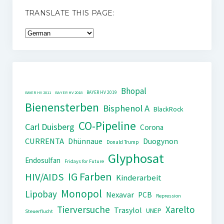
TRANSLATE THIS PAGE:
Bhopal
BAYER HV 2019
BAYER HV 2011
BAYER HV 2018
Bienensterben
Bisphenol A
BlackRock
CO-Pipeline
Carl Duisberg
Corona
CURRENTA
Dhünnaue
Duogynon
Donald Trump
Glyphosat
Endosulfan
Fridays for Future
IG Farben
HIV/AIDS
Kinderarbeit
Monopol
Lipobay
Nexavar
PCB
Repression
Tierversuche
Xarelto
Trasylol
UNEP
Steuerflucht