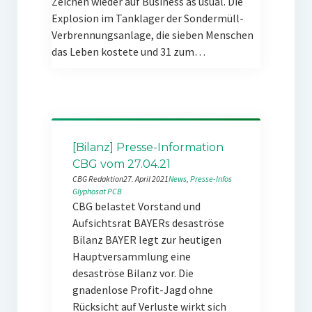
Zeichen wieder auf Business as usual. Die
Explosion im Tanklager der Sondermüll-
Verbrennungsanlage, die sieben Menschen
das Leben kostete und 31 zum…
[Bilanz] Presse-Information
CBG vom 27.04.21
CBG Redaktion
27. April 2021
News
, 
Presse-Infos
Glyphosat
PCB
CBG belastet Vorstand und
Aufsichtsrat BAYERs desaströse
Bilanz BAYER legt zur heutigen
Hauptversammlung eine
desaströse Bilanz vor. Die
gnadenlose Profit-Jagd ohne
Rücksicht auf Verluste wirkt sich