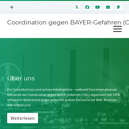
Menü
+
öffnen
Coordination gegen BAYER-Gefahren (
Mitmachen
Menü
Newsletter
öffnen
Presse
Kampagnen
Über uns
BAYER-Hauptversammlungen
Kontakt
Stichwort BAYER
Impressum
Über uns
Jahrestagung
Störfälle
Für Umweltschutz und sichere Arbeitsplätze – weltweit! Das internationale
Netzwerk der Coordination gegen BAYER-Gefahren (CBG) organisiert seit 1978
SPENDEN
erfolgreich Widerstand gegen einen der großen Konzerne der Welt. Rund um
den Globus und…
Weiterlesen