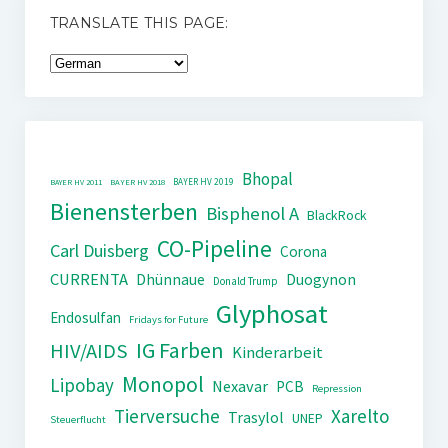
TRANSLATE THIS PAGE:
Bhopal
BAYER HV 2019
BAYER HV 2011
BAYER HV 2018
Bienensterben
Bisphenol A
BlackRock
CO-Pipeline
Carl Duisberg
Corona
CURRENTA
Dhünnaue
Duogynon
Donald Trump
Glyphosat
Endosulfan
Fridays for Future
IG Farben
HIV/AIDS
Kinderarbeit
Monopol
Lipobay
Nexavar
PCB
Repression
Tierversuche
Xarelto
Trasylol
UNEP
Steuerflucht