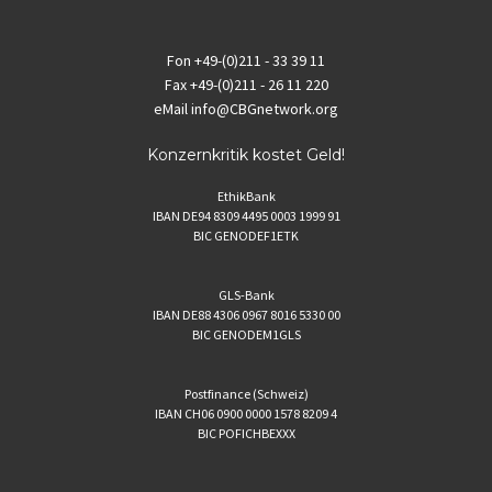
Fon
+49-(0)211 - 33 39 11
Fax
+49-(0)211 - 26 11 220
eMail
info@CBGnetwork.org
Konzernkritik kostet Geld!
EthikBank
IBAN DE94 8309 4495 0003 1999 91
BIC GENODEF1ETK
GLS-Bank
IBAN DE88 4306 0967 8016 5330 00
BIC GENODEM1GLS
Postfinance (Schweiz)
IBAN CH06 0900 0000 1578 8209 4
BIC POFICHBEXXX