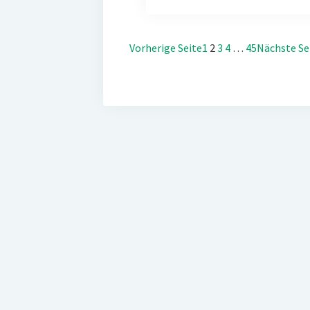
Vorherige Seite
1
2
3
4
…
45
Nächste Se