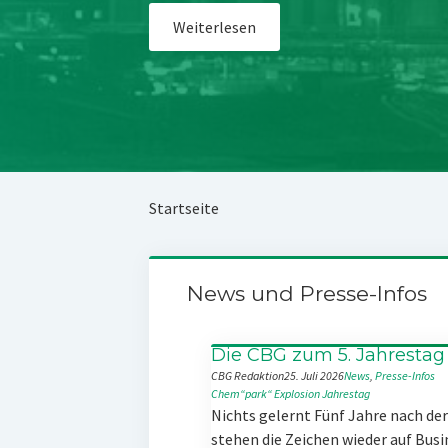
Weiterlesen
Startseite
News und Presse-Infos
Die CBG zum 5. Jahrestag
CBG Redaktion
25. Juli 2026
News
, 
Presse-Infos
Chem“park“
Explosion
Jahrestag
Nichts gelernt Fünf Jahre nach d
stehen die Zeichen wieder auf Busi