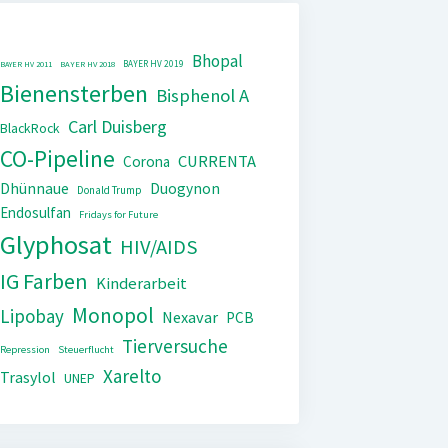
Bhopal
BAYER HV 2019
BAYER HV 2011
BAYER HV 2018
Bienensterben
Bisphenol A
Carl Duisberg
BlackRock
CO-Pipeline
CURRENTA
Corona
Dhünnaue
Duogynon
Donald Trump
Endosulfan
Fridays for Future
Glyphosat
HIV/AIDS
IG Farben
Kinderarbeit
Monopol
Lipobay
Nexavar
PCB
Tierversuche
Repression
Steuerflucht
Xarelto
Trasylol
UNEP