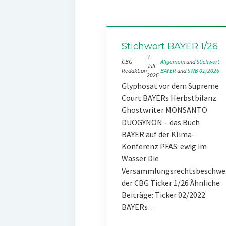
Stichwort BAYER 1/26
3.
CBG
Allgemein
 und 
Stichwort
Juli
Redaktion
BAYER
 und 
SWB 01/2026
2026
Glyphosat vor dem Supreme
Court BAYERs Herbstbilanz
Ghostwriter MONSANTO
DUOGYNON – das Buch
BAYER auf der Klima-
Konferenz PFAS: ewig im
Wasser Die
Versammlungsrechtsbeschwe
der CBG Ticker 1/26 Ähnliche
Beiträge: Ticker 02/2022
BAYERs…