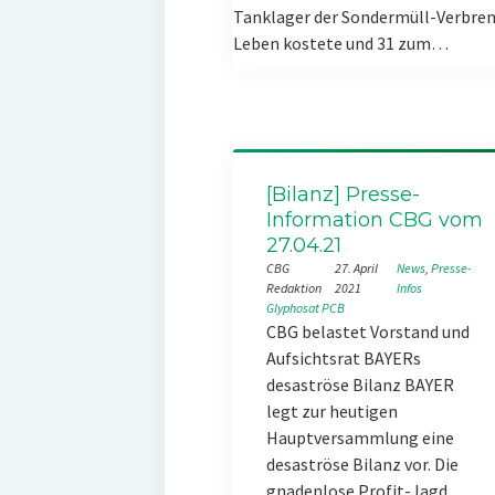
Tanklager der Sondermüll-Verbren
Leben kostete und 31 zum…
[Bilanz] Presse-
Information CBG vom
27.04.21
CBG
27. April
News
, 
Presse-
Redaktion
2021
Infos
Glyphosat
PCB
CBG belastet Vorstand und
Aufsichtsrat BAYERs
desaströse Bilanz BAYER
legt zur heutigen
Hauptversammlung eine
desaströse Bilanz vor. Die
gnadenlose Profit-Jagd