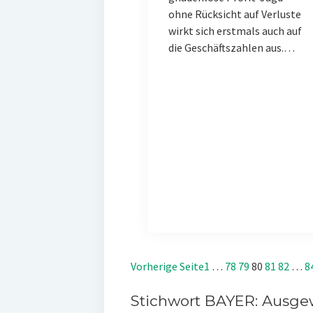
ohne Rücksicht auf Verluste
wirkt sich erstmals auch auf
die Geschäftszahlen aus.…
Vorherige Seite
1
…
78
79
80
81
82
…
8
Stichwort BAYER: Ausgew