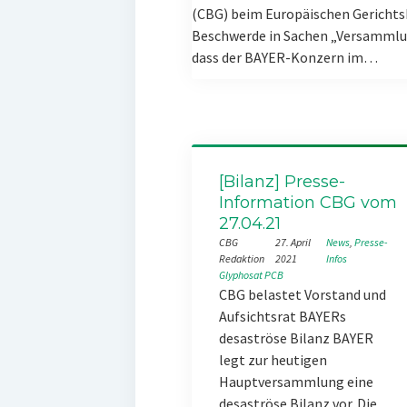
(CBG) beim Europäischen Gerichts
Beschwerde in Sachen „Versammlun
dass der BAYER-Konzern im…
[Bilanz] Presse-
Information CBG vom
27.04.21
CBG
27. April
News
, 
Presse-
Redaktion
2021
Infos
Glyphosat
PCB
CBG belastet Vorstand und
Aufsichtsrat BAYERs
desaströse Bilanz BAYER
legt zur heutigen
Hauptversammlung eine
desaströse Bilanz vor. Die