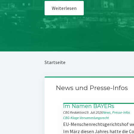
Weiterlesen
Startseite
News und Presse-Infos
Im Namen BAYERs
CBG Redaktion
19. Juli 2026
News
, 
Presse-Infos
CBG-Klage
Versammlungsrecht
EU-Menschenrechtsgerichtshof w
Im März diesen Jahres hatte die 