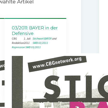
ählte Artikel
03/2011: BAYER in der
Defensive
CBG
1. Juli
Stichwort BAYER
 und 
Redaktion
2011
SWB 03/2011
Repression
SWB 03/2011