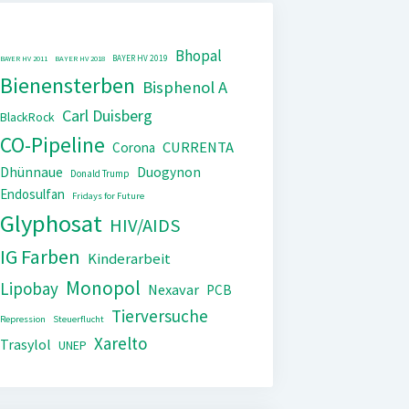
Bhopal
BAYER HV 2019
BAYER HV 2011
BAYER HV 2018
Bienensterben
Bisphenol A
Carl Duisberg
BlackRock
CO-Pipeline
CURRENTA
Corona
Dhünnaue
Duogynon
Donald Trump
Endosulfan
Fridays for Future
Glyphosat
HIV/AIDS
IG Farben
Kinderarbeit
Monopol
Lipobay
Nexavar
PCB
Tierversuche
Repression
Steuerflucht
Xarelto
Trasylol
UNEP