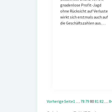
gnadenlose Profit-Jagd
ohne Rücksicht auf Verluste
wirkt sich erstmals auch auf
die Geschäftszahlen aus.…
Vorherige Seite
1
…
78
79
80
81
82
…
8