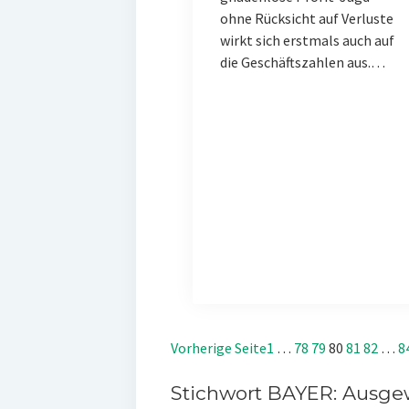
ohne Rücksicht auf Verluste
wirkt sich erstmals auch auf
die Geschäftszahlen aus.…
Vorherige Seite
1
…
78
79
80
81
82
…
8
Stichwort BAYER: Ausgew