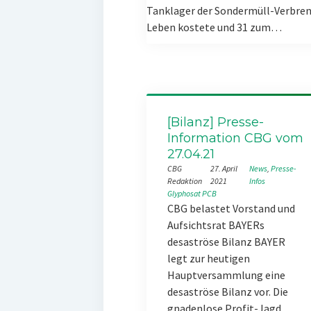
Tanklager der Sondermüll-Verbren
Leben kostete und 31 zum…
[Bilanz] Presse-
Information CBG vom
27.04.21
CBG
27. April
News
, 
Presse-
Redaktion
2021
Infos
Glyphosat
PCB
CBG belastet Vorstand und
Aufsichtsrat BAYERs
desaströse Bilanz BAYER
legt zur heutigen
Hauptversammlung eine
desaströse Bilanz vor. Die
gnadenlose Profit-Jagd