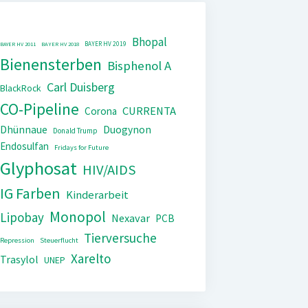
Bhopal
BAYER HV 2019
BAYER HV 2011
BAYER HV 2018
Bienensterben
Bisphenol A
Carl Duisberg
BlackRock
CO-Pipeline
CURRENTA
Corona
Dhünnaue
Duogynon
Donald Trump
Endosulfan
Fridays for Future
Glyphosat
HIV/AIDS
IG Farben
Kinderarbeit
Monopol
Lipobay
Nexavar
PCB
Tierversuche
Repression
Steuerflucht
Xarelto
Trasylol
UNEP