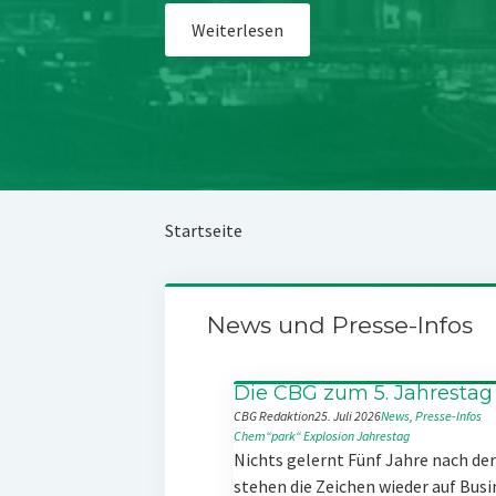
Weiterlesen
Startseite
News und Presse-Infos
Die CBG zum 5. Jahrestag
CBG Redaktion
25. Juli 2026
News
, 
Presse-Infos
Chem“park“
Explosion
Jahrestag
Nichts gelernt Fünf Jahre nach d
stehen die Zeichen wieder auf Busi