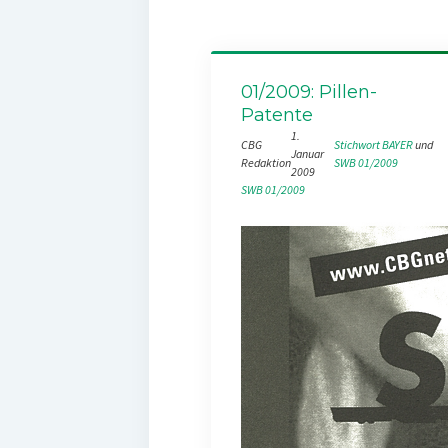
01/2009: Pillen-
Patente
1.
CBG
Stichwort BAYER
 und 
Januar
Redaktion
SWB 01/2009
2009
SWB 01/2009