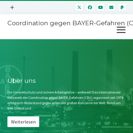
Menü
+
öffnen
Coordination gegen BAYER-Gefahren (
Mitmachen
Menü
Newsletter
öffnen
Presse
Kampagnen
Über uns
BAYER-Hauptversammlungen
Kontakt
Stichwort BAYER
Impressum
Über uns
Jahrestagung
Störfälle
Für Umweltschutz und sichere Arbeitsplätze – weltweit! Das internationale
Netzwerk der Coordination gegen BAYER-Gefahren (CBG) organisiert seit 1978
SPENDEN
erfolgreich Widerstand gegen einen der großen Konzerne der Welt. Rund um
den Globus und…
Weiterlesen