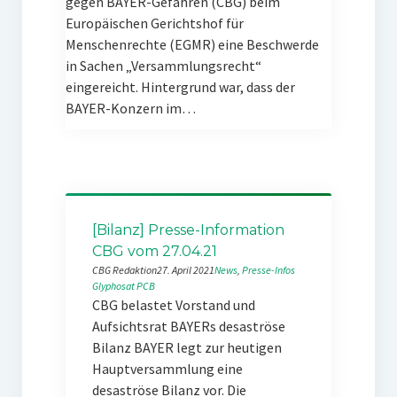
gegen BAYER-Gefahren (CBG) beim
Europäischen Gerichtshof für
Menschenrechte (EGMR) eine Beschwerde
in Sachen „Versammlungsrecht“
eingereicht. Hintergrund war, dass der
BAYER-Konzern im…
[Bilanz] Presse-Information
CBG vom 27.04.21
CBG Redaktion
27. April 2021
News
, 
Presse-Infos
Glyphosat
PCB
CBG belastet Vorstand und
Aufsichtsrat BAYERs desaströse
Bilanz BAYER legt zur heutigen
Hauptversammlung eine
desaströse Bilanz vor. Die