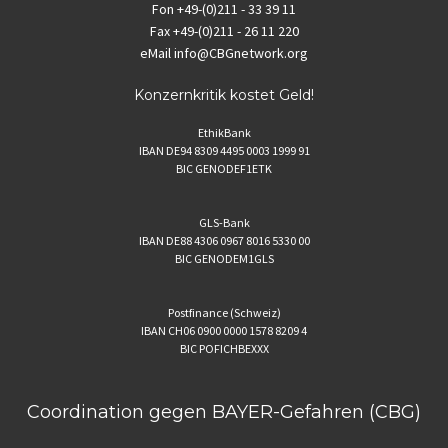
Fon
+49-(0)211 - 33 39 11
Fax
+49-(0)211 - 26 11 220
eMail
info@CBGnetwork.org
Konzernkritik kostet Geld!
EthikBank
IBAN DE94 8309 4495 0003 1999 91
BIC GENODEF1ETK
GLS-Bank
IBAN DE88 4306 0967 8016 5330 00
BIC GENODEM1GLS
Postfinance (Schweiz)
IBAN CH06 0900 0000 1578 8209 4
BIC POFICHBEXXX
Coordination gegen BAYER-Gefahren (CBG)