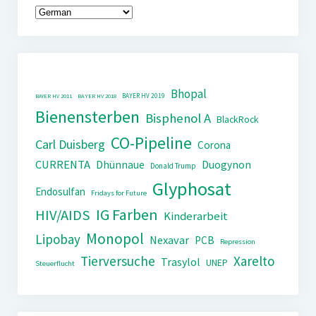
Bhopal
BAYER HV 2019
BAYER HV 2011
BAYER HV 2018
Bienensterben
Bisphenol A
BlackRock
CO-Pipeline
Carl Duisberg
Corona
CURRENTA
Dhünnaue
Duogynon
Donald Trump
Glyphosat
Endosulfan
Fridays for Future
IG Farben
HIV/AIDS
Kinderarbeit
Monopol
Lipobay
Nexavar
PCB
Repression
Tierversuche
Xarelto
Trasylol
UNEP
Steuerflucht